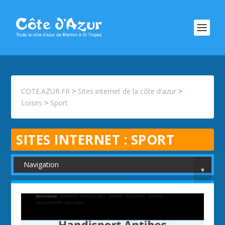
COTE.AZUR.FR
>
Sites internet de la côte d'azur
>
Loisirs
>
Sport
SITES INTERNET :
SPORT
Navigation
▾