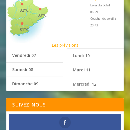
Lever du Soleil
32°C
06:29
33°C
Coucher du soleil à
20:43
31°C
Les prévisions
Vendredi 07
Lundi 10
Samedi 08
Mardi 11
Dimanche 09
Mercredi 12
SUIVEZ-NOUS