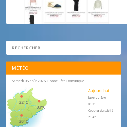
La Bulle d’Isis
MÉTÉO
Samedi 08 août 2026, Bonne Fête Dominique
Aujourd'hui
Lever du Soleil
32°C
06:31
33°C
Coucher du soleil à
20:42
30°C