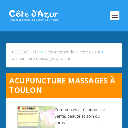
COTE.AZUR.FR
>
Sites internet de la côte d'azur
>
acupuncture massages à toulon
ACUPUNCTURE MASSAGES À
TOULON
Commerces et économie
>
Santé, beauté et soin du
corps