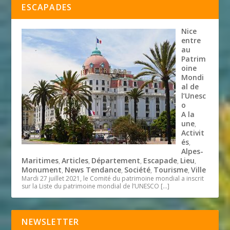
ESCAPADES
Nice
entre
au
Patrim
oine
Mondi
al de
l’Unesc
o
A la
une
,
Activit
és
,
Alpes-
Maritimes
Articles
Département
Escapade
Lieu
,
,
,
,
,
Monument
News Tendance
Société
Tourisme
Ville
,
,
,
,
Mardi 27 juillet 2021, le Comité du patrimoine mondial a inscrit
sur la Liste du patrimoine mondial de l’UNESCO
[…]
NEWSLETTER