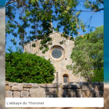
L'abbaye du Thoronet