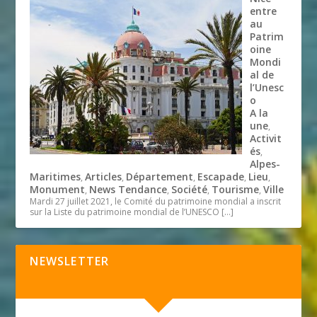
entre
au
Patrim
oine
Mondi
al de
l’Unesc
o
A la
une
,
Activit
és
,
Alpes-
Maritimes
Articles
Département
Escapade
Lieu
,
,
,
,
,
Monument
News Tendance
Société
Tourisme
Ville
,
,
,
,
Mardi 27 juillet 2021, le Comité du patrimoine mondial a inscrit
sur la Liste du patrimoine mondial de l’UNESCO
[…]
NEWSLETTER