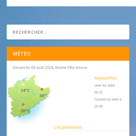
Pension des Cabots
MÉTÉO
Dimanche 09 août 2026, Bonne Fête Amour
Aujourd'hui
Lever du Soleil
34°C
06:32
36°C
Coucher du soleil à
20:40
30°C
Les prévisions