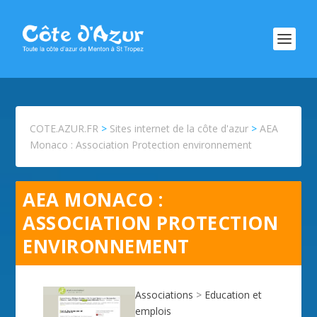
COTE.AZUR.FR
>
Sites internet de la côte d'azur
>
AEA
Monaco : Association Protection environnement
AEA MONACO :
ASSOCIATION PROTECTION
ENVIRONNEMENT
Associations
>
Education et
emplois