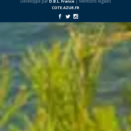
Développé par
| Mentions légales
D.B.L. France
COTE.AZUR.FR