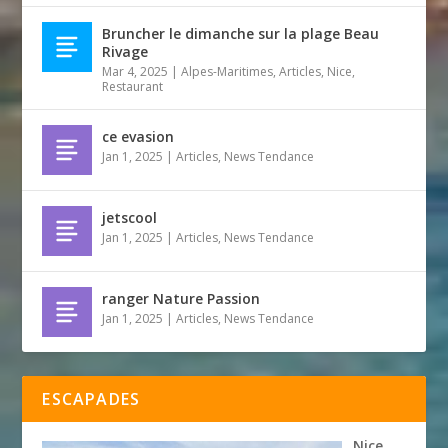
Bruncher le dimanche sur la plage Beau
Rivage
Mar 4, 2025
|
Alpes-Maritimes
,
Articles
,
Nice
,
Restaurant
ce evasion
Jan 1, 2025
|
Articles
,
News Tendance
jetscool
Jan 1, 2025
|
Articles
,
News Tendance
ranger Nature Passion
Jan 1, 2025
|
Articles
,
News Tendance
ESCAPADES
Nice