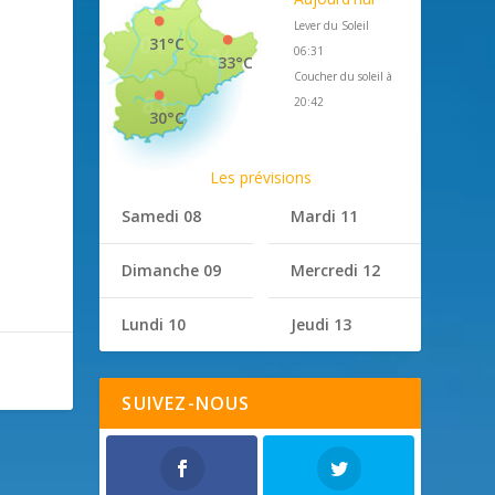
Lever du Soleil
31°C
06:31
33°C
Coucher du soleil à
20:42
30°C
Les prévisions
Samedi 08
Mardi 11
Dimanche 09
Mercredi 12
Lundi 10
Jeudi 13
SUIVEZ-NOUS