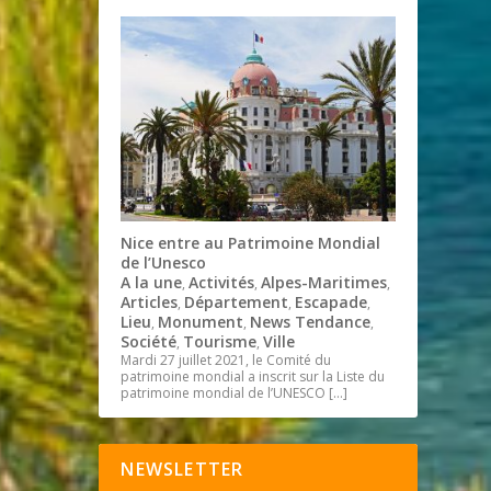
Nice entre au Patrimoine Mondial
de l’Unesco
A la une
Activités
Alpes-Maritimes
,
,
,
Articles
Département
Escapade
,
,
,
Lieu
Monument
News Tendance
,
,
,
Société
Tourisme
Ville
,
,
Mardi 27 juillet 2021, le Comité du
patrimoine mondial a inscrit sur la Liste du
patrimoine mondial de l’UNESCO
[…]
NEWSLETTER