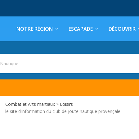
NOTRE RÉGION
ESCAPADE
DÉCOUVRIR
 Nautique
Combat et Arts martiaux
>
Loisirs
le site d’information du club de joute nautique provençale