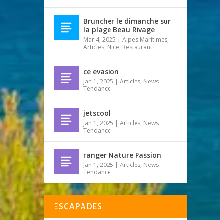
Bruncher le dimanche sur
la plage Beau Rivage
Mar 4, 2025
|
Alpes-Maritimes
,
Articles
,
Nice
,
Restaurant
ce evasion
Jan 1, 2025
|
Articles
,
News
Tendance
jetscool
Jan 1, 2025
|
Articles
,
News
Tendance
ranger Nature Passion
Jan 1, 2025
|
Articles
,
News
Tendance
ESCAPADES