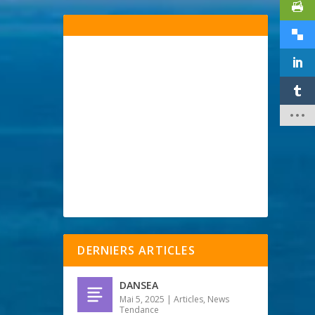
DERNIERS ARTICLES
DANSEA
Mai 5, 2025
|
Articles
,
News
Tendance