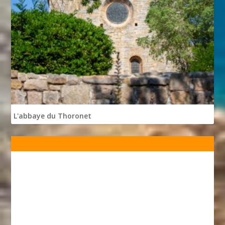
L'abbaye du Thoronet