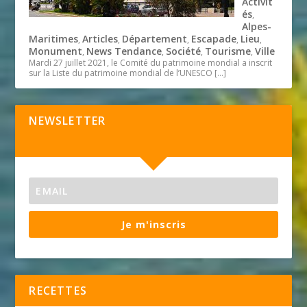
Activit
és
,
Alpes-
Maritimes
Articles
Département
Escapade
Lieu
,
,
,
,
,
Monument
News Tendance
Société
Tourisme
Ville
,
,
,
,
Mardi 27 juillet 2021, le Comité du patrimoine mondial a inscrit
sur la Liste du patrimoine mondial de l’UNESCO
[…]
NEWSLETTER
Je m'inscris
RECETTES