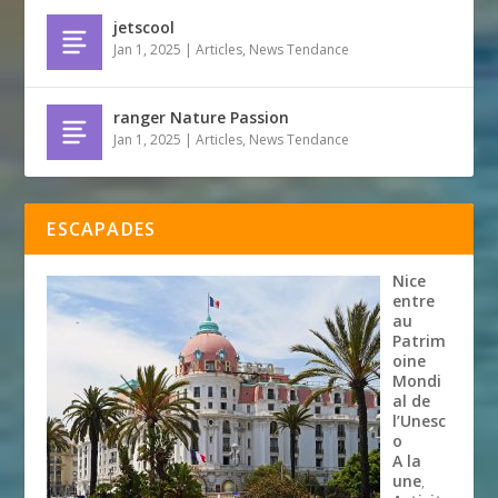
jetscool
Jan 1, 2025
|
Articles
,
News Tendance
ranger Nature Passion
Jan 1, 2025
|
Articles
,
News Tendance
ESCAPADES
Nice
entre
au
Patrim
oine
Mondi
al de
l’Unesc
o
A la
une
,