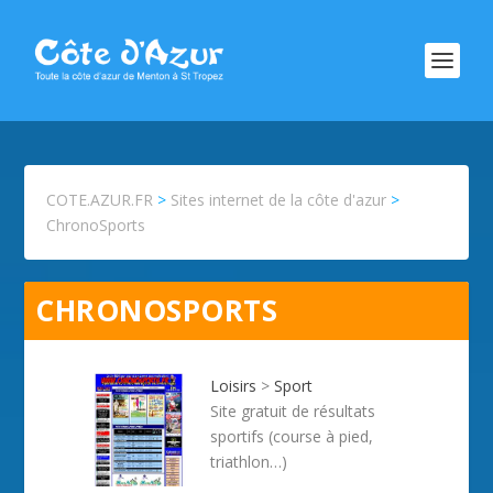
COTE.AZUR.FR
>
Sites internet de la côte d'azur
>
ChronoSports
CHRONOSPORTS
Loisirs
>
Sport
Site gratuit de résultats
sportifs (course à pied,
triathlon…)