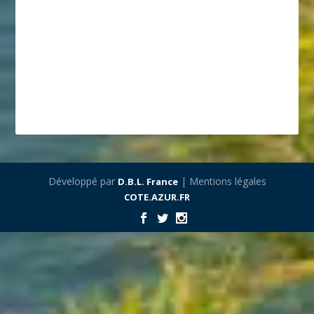
Développé par
| Mentions légales
D.B.L. France
COTE.AZUR.FR