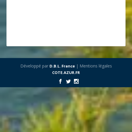
Développé par
| Mentions légales
D.B.L. France
COTE.AZUR.FR