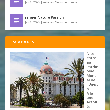
Jan 1, 2025
|
Articles
,
News Tendance
ranger Nature Passion
Jan 1, 2025
|
Articles
,
News Tendance
ESCAPADES
Nice
entre
au
Patrim
oine
Mondi
al de
l’Unesc
o
A la
une
,
Activit
és
,