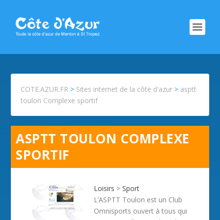
COTE.AZUR.FR
>
Sites internet de la côte d'azur
>
asptt
toulon Complexe sportif
ASPTT TOULON COMPLEXE
SPORTIF
Loisirs
>
Sport
L’ASPTT Toulon est un Club
Omnisports ouvert à tous qui