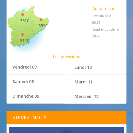
Aujourd'hui
Lever du Soleil
33°C
06:29
35°C
Coucher du soleil à
20:43
31°C
Les prévisions
Vendredi 07
Lundi 10
Samedi 08
Mardi 11
Dimanche 09
Mercredi 12
SUIVEZ-NOUS