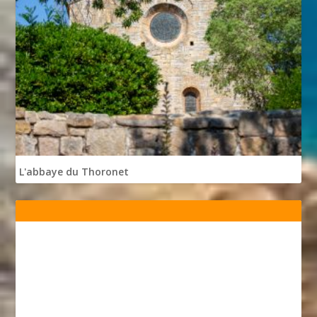
L'abbaye du Thoronet