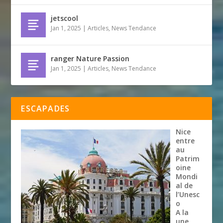
jetscool
Jan 1, 2025
|
Articles
,
News Tendance
ranger Nature Passion
Jan 1, 2025
|
Articles
,
News Tendance
ESCAPADES
Nice
entre
au
Patrim
oine
Mondi
al de
l’Unesc
o
A la
une
,