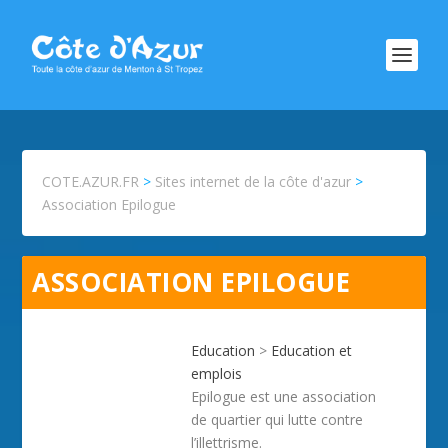
COTE.AZUR.FR
>
Sites internet de la côte d'azur
>
Association Epilogue
ASSOCIATION EPILOGUE
Education
>
Education et
emplois
Epilogue est une association
de quartier qui lutte contre
l’illettrisme.