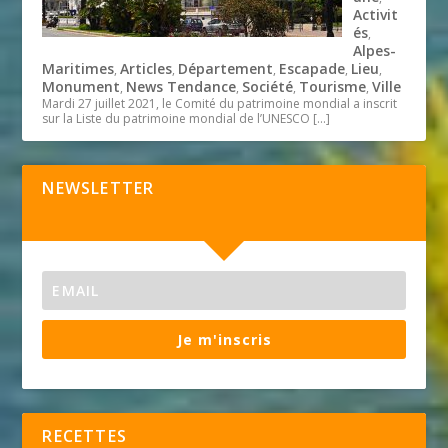
Activit
és
,
Alpes-
Maritimes
Articles
Département
Escapade
Lieu
,
,
,
,
,
Monument
News Tendance
Société
Tourisme
Ville
,
,
,
,
Mardi 27 juillet 2021, le Comité du patrimoine mondial a inscrit
sur la Liste du patrimoine mondial de l’UNESCO
[…]
NEWSLETTER
Je m'inscris
RECETTES