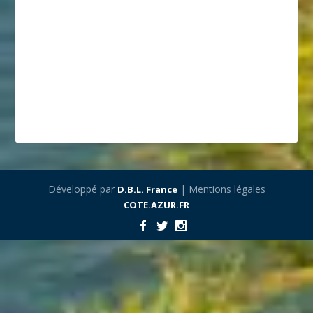
Développé par
| Mentions légales
D.B.L. France
COTE.AZUR.FR