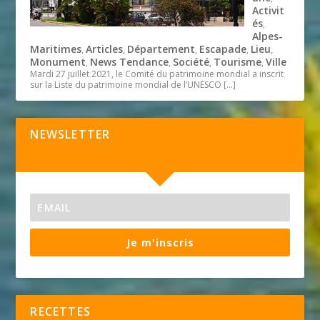
Activit
és
,
Alpes-
Maritimes
Articles
Département
Escapade
Lieu
,
,
,
,
,
Monument
News Tendance
Société
Tourisme
Ville
,
,
,
,
Mardi 27 juillet 2021, le Comité du patrimoine mondial a inscrit
sur la Liste du patrimoine mondial de l’UNESCO
[…]
NEWSLETTER
Je m'inscris
RECETTES