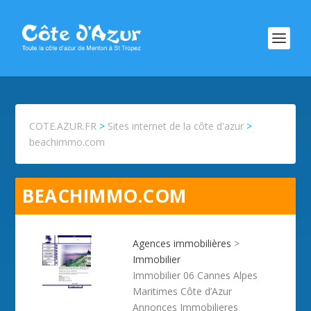
COTE.AZUR.FR
>
Sites internet de la côte d'azur
>
beachimmo.com
BEACHIMMO.COM
Agences immobilières
>
Immobilier
Immobilier 06 Cannes Alpes
Maritimes Côte d’Azur
Annonces Immobilieres