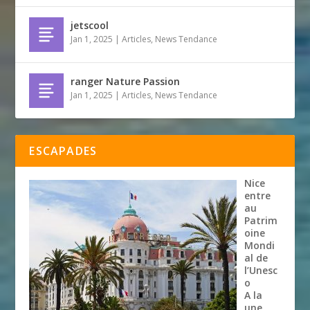
jetscool
Jan 1, 2025
|
Articles
,
News Tendance
ranger Nature Passion
Jan 1, 2025
|
Articles
,
News Tendance
ESCAPADES
Nice
entre
au
Patrim
oine
Mondi
al de
l’Unesc
o
A la
une
,