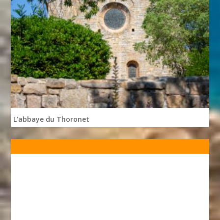
L'abbaye du Thoronet