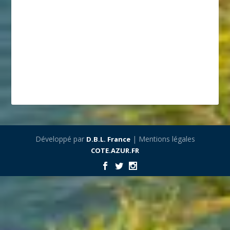
Développé par
| Mentions légales
D.B.L. France
COTE.AZUR.FR