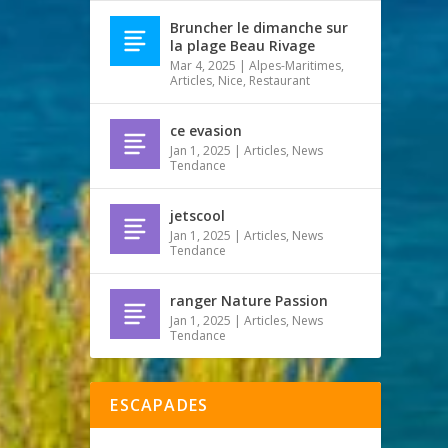
Bruncher le dimanche sur
la plage Beau Rivage
Mar 4, 2025
|
Alpes-Maritimes
,
Articles
,
Nice
,
Restaurant
ce evasion
Jan 1, 2025
|
Articles
,
News
Tendance
jetscool
Jan 1, 2025
|
Articles
,
News
Tendance
ranger Nature Passion
Jan 1, 2025
|
Articles
,
News
Tendance
ESCAPADES