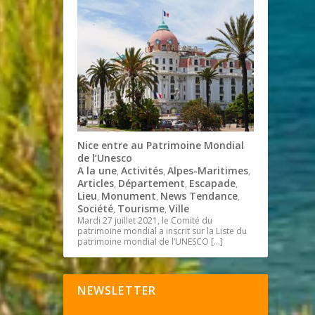
Nice entre au Patrimoine Mondial
de l’Unesco
A la une
Activités
Alpes-Maritimes
,
,
,
Articles
Département
Escapade
,
,
,
Lieu
Monument
News Tendance
,
,
,
Société
Tourisme
Ville
,
,
Mardi 27 juillet 2021, le Comité du
patrimoine mondial a inscrit sur la Liste du
patrimoine mondial de l’UNESCO
[…]
NEWSLETTER