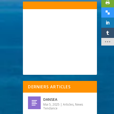
DERNIERS ARTICLES
DANSEA
Mai 5, 2025
|
Articles
,
News
Tendance