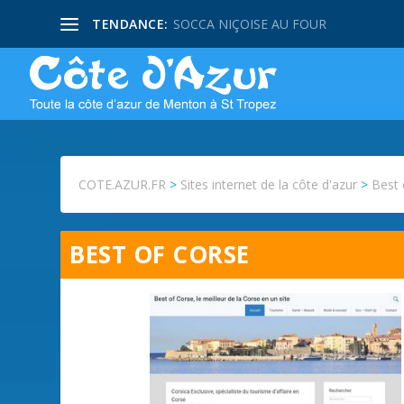
TENDANCE:
SOCCA NIÇOISE AU FOUR
COTE.AZUR.FR
>
Sites internet de la côte d'azur
>
Best 
BEST OF CORSE