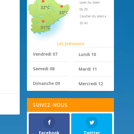
Lever du Soleil
32°C
06:29
33°C
Coucher du soleil à
20:43
31°C
Les prévisions
Vendredi 07
Lundi 10
Samedi 08
Mardi 11
Dimanche 09
Mercredi 12
SUIVEZ-NOUS
Facebook
Twitter