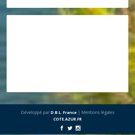
Développé par
| Mentions légales
D.B.L. France
COTE.AZUR.FR