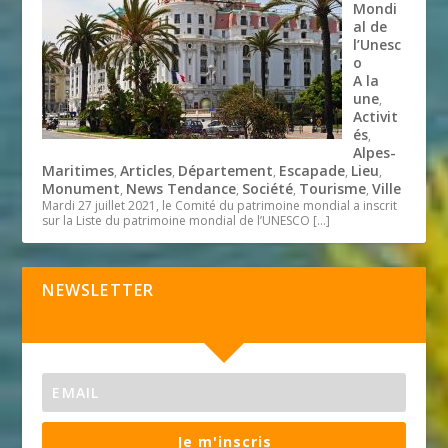
Mondi
al de
l’Unesc
o
A la
une
,
Activit
és
,
Alpes-
Maritimes
Articles
Département
Escapade
Lieu
,
,
,
,
,
Monument
News Tendance
Société
Tourisme
Ville
,
,
,
,
Mardi 27 juillet 2021, le Comité du patrimoine mondial a inscrit
sur la Liste du patrimoine mondial de l’UNESCO
[…]
NEWSLETTER
Je m'inscris