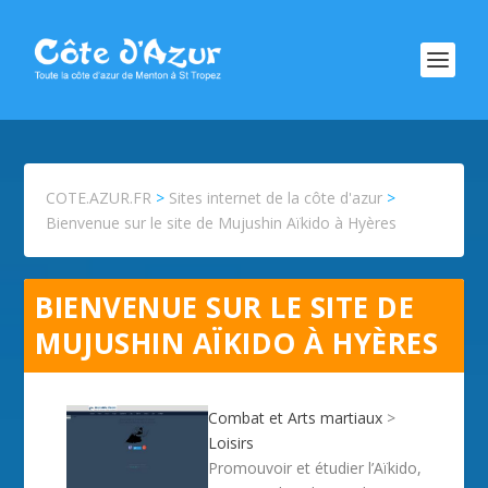
COTE.AZUR.FR
>
Sites internet de la côte d'azur
>
Bienvenue sur le site de Mujushin Aïkido à Hyères
BIENVENUE SUR LE SITE DE
MUJUSHIN AÏKIDO À HYÈRES
Combat et Arts martiaux
>
Loisirs
Promouvoir et étudier l’Aïkido,