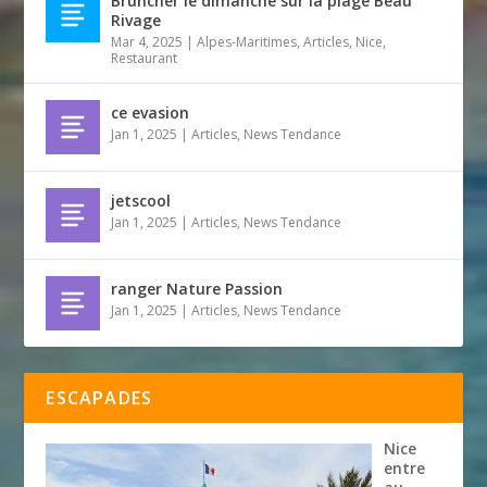
Bruncher le dimanche sur la plage Beau
Rivage
Mar 4, 2025
|
Alpes-Maritimes
,
Articles
,
Nice
,
Restaurant
ce evasion
Jan 1, 2025
|
Articles
,
News Tendance
jetscool
Jan 1, 2025
|
Articles
,
News Tendance
ranger Nature Passion
Jan 1, 2025
|
Articles
,
News Tendance
ESCAPADES
Nice
entre