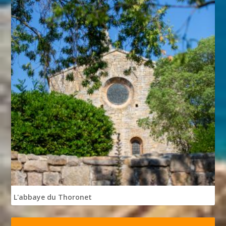
L'abbaye du Thoronet