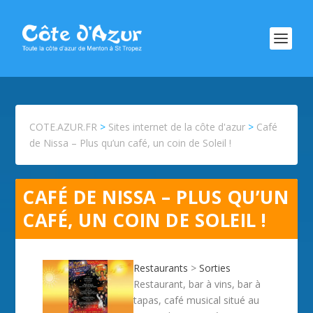
COTE.AZUR.FR
>
Sites internet de la côte d'azur
>
Café
de Nissa – Plus qu’un café, un coin de Soleil !
CAFÉ DE NISSA – PLUS QU’UN
CAFÉ, UN COIN DE SOLEIL !
Restaurants
>
Sorties
Restaurant, bar à vins, bar à
tapas, café musical situé au