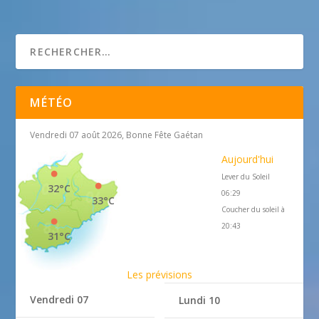
l’atelier des saveur by sephane garcia
MÉTÉO
Vendredi 07 août 2026, Bonne Fête Gaétan
Aujourd'hui
Lever du Soleil
32°C
06:29
33°C
Coucher du soleil à
20:43
31°C
Les prévisions
Vendredi 07
Lundi 10