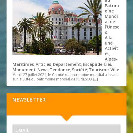
au
Patrim
oine
Mondi
al de
l’Unesc
o
A la
une
,
Activit
és
,
Alpes-
Maritimes
Articles
Département
Escapade
Lieu
,
,
,
,
,
Monument
News Tendance
Société
Tourisme
Ville
,
,
,
,
Mardi 27 juillet 2021, le Comité du patrimoine mondial a inscrit
sur la Liste du patrimoine mondial de l’UNESCO
[…]
NEWSLETTER