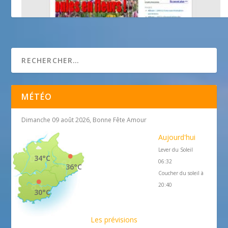
Néoules en Fleurs
MÉTÉO
Dimanche 09 août 2026, Bonne Fête Amour
Aujourd'hui
Lever du Soleil
34°C
06:32
36°C
Coucher du soleil à
20:40
30°C
Les prévisions