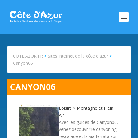
COTE.AZUR.FR
>
Sites internet de la côte d'azur
>
Canyon06
CANYON06
Loisirs
>
Montagne et Plein
Air
Avec les guides de Canyon06,
venez découvrir le canyoning,
l’escalade et la via ferrata sur