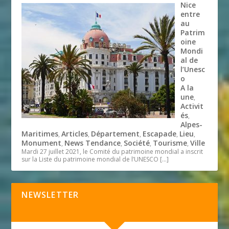
Nice
entre
au
Patrim
oine
Mondi
al de
l’Unesc
o
A la
une
,
Activit
és
,
Alpes-
Maritimes
Articles
Département
Escapade
Lieu
,
,
,
,
,
Monument
News Tendance
Société
Tourisme
Ville
,
,
,
,
Mardi 27 juillet 2021, le Comité du patrimoine mondial a inscrit
sur la Liste du patrimoine mondial de l’UNESCO
[…]
NEWSLETTER