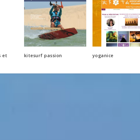
s et
kitesurf passion
yoganice