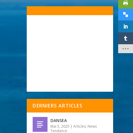
DERNIERS ARTICLES
DANSEA
Mai 5, 2025
|
Articles
,
News
Tendance