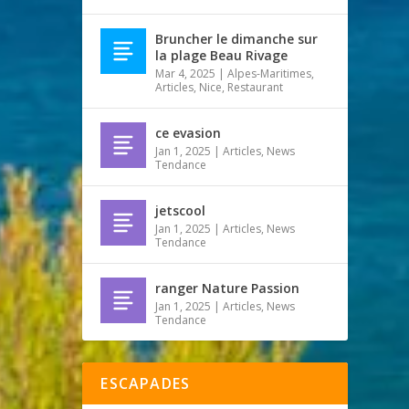
Bruncher le dimanche sur
la plage Beau Rivage
Mar 4, 2025
|
Alpes-Maritimes
,
Articles
,
Nice
,
Restaurant
ce evasion
Jan 1, 2025
|
Articles
,
News
Tendance
jetscool
Jan 1, 2025
|
Articles
,
News
Tendance
ranger Nature Passion
Jan 1, 2025
|
Articles
,
News
Tendance
ESCAPADES