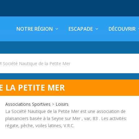
NOTRE RÉGION
ESCAPADE
DÉCOUVRIR
Société Nautique de la Petite Mer
 LA PETITE MER
Associations Sportives
>
Loisirs
La Société Nautique de la Petite Mer est une association de
plaisanciers basée à la Seyne sur Mer , var, 83 . Les activités:
régate, pêche, voiles latines, V.R.C.