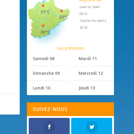
Lever du Soleil
31°C
06:31
33°C
Coucher du soleil à
20:42
30°C
Les prévisions
Samedi 08
Mardi 11
Dimanche 09
Mercredi 12
Lundi 10
Jeudi 13
SUIVEZ-NOUS