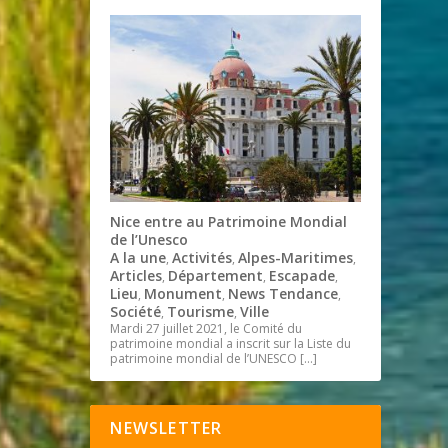
Nice entre au Patrimoine Mondial
de l’Unesco
A la une
Activités
Alpes-Maritimes
,
,
,
Articles
Département
Escapade
,
,
,
Lieu
Monument
News Tendance
,
,
,
Société
Tourisme
Ville
,
,
Mardi 27 juillet 2021, le Comité du
patrimoine mondial a inscrit sur la Liste du
patrimoine mondial de l’UNESCO
[…]
NEWSLETTER