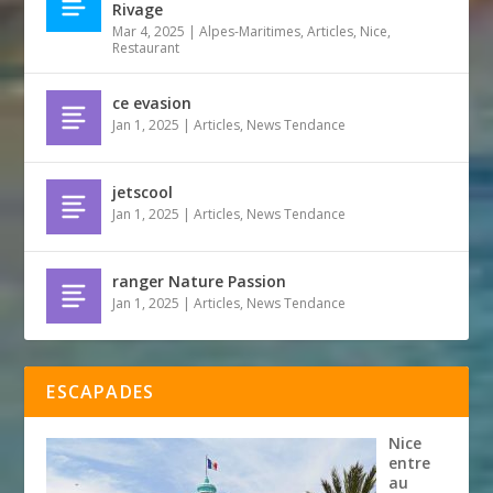
Rivage
Mar 4, 2025
|
Alpes-Maritimes
,
Articles
,
Nice
,
Restaurant
ce evasion
Jan 1, 2025
|
Articles
,
News Tendance
jetscool
Jan 1, 2025
|
Articles
,
News Tendance
ranger Nature Passion
Jan 1, 2025
|
Articles
,
News Tendance
ESCAPADES
Nice
entre
au