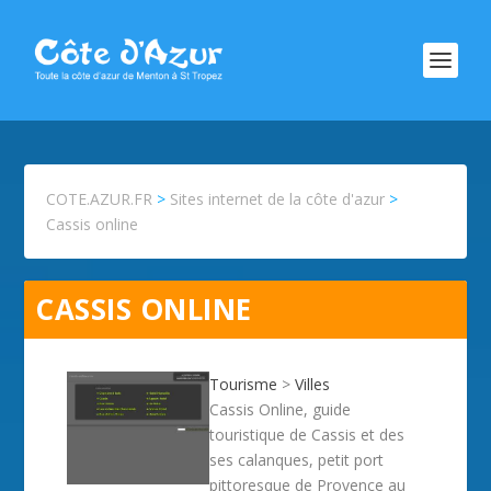
COTE.AZUR.FR
>
Sites internet de la côte d'azur
>
Cassis online
CASSIS ONLINE
Tourisme
>
Villes
Cassis Online, guide
touristique de Cassis et des
ses calanques, petit port
pittoresque de Provence au