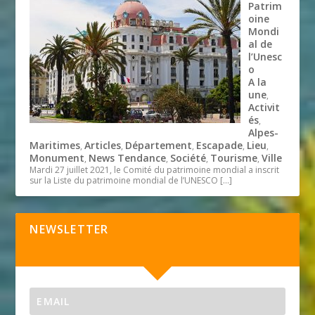
Patrim
oine
Mondi
al de
l’Unesc
o
A la
une
,
Activit
és
,
Alpes-
Maritimes
Articles
Département
Escapade
Lieu
,
,
,
,
,
Monument
News Tendance
Société
Tourisme
Ville
,
,
,
,
Mardi 27 juillet 2021, le Comité du patrimoine mondial a inscrit
sur la Liste du patrimoine mondial de l’UNESCO
[…]
NEWSLETTER