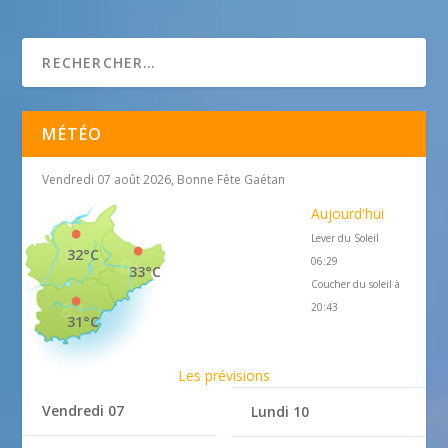
Chapelles et églises rurales en Provence
MÉTÉO
Vendredi 07 août 2026, Bonne Fête Gaétan
Aujourd'hui
Lever du Soleil
32°C
06:29
33°C
Coucher du soleil à
20:43
31°C
Les prévisions
Vendredi 07
Lundi 10