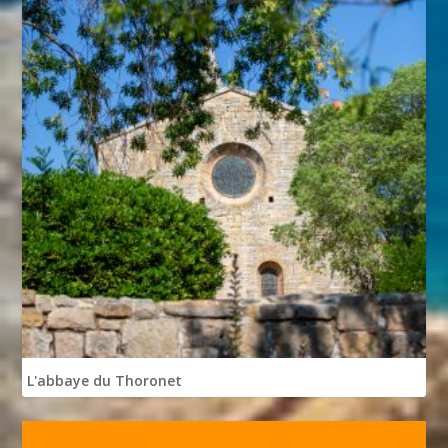
L'abbaye du Thoronet