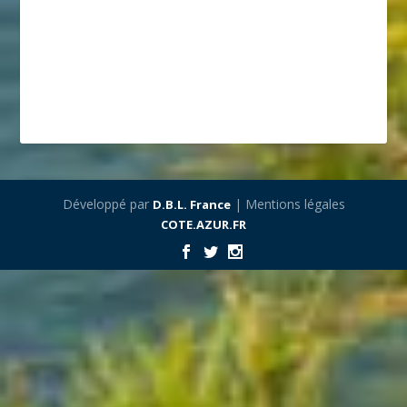
Développé par
| Mentions légales
D.B.L. France
COTE.AZUR.FR