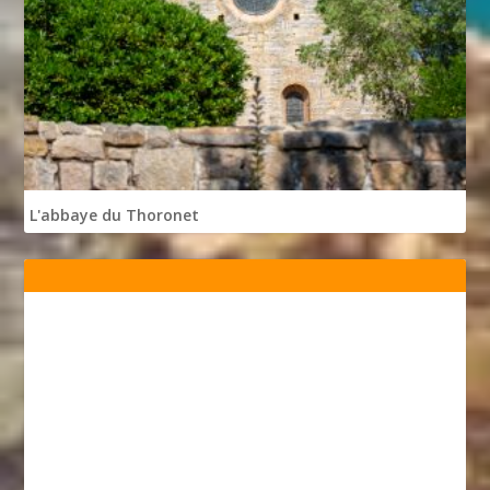
L'abbaye du Thoronet