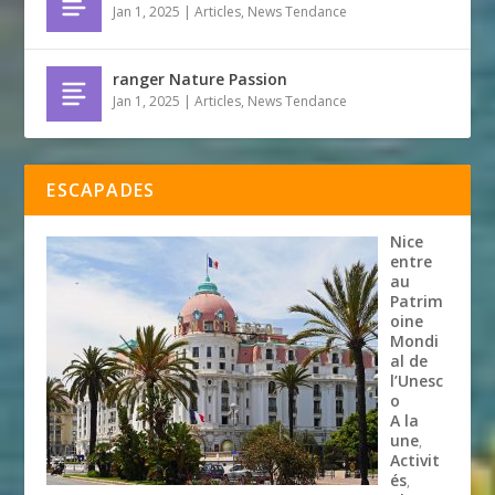
Jan 1, 2025
|
Articles
,
News Tendance
ranger Nature Passion
Jan 1, 2025
|
Articles
,
News Tendance
ESCAPADES
Nice
entre
au
Patrim
oine
Mondi
al de
l’Unesc
o
A la
une
,
Activit
és
,