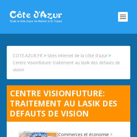
COTE.AZUR.FR
>
Sites internet de la côte d'azur
>
Centre Visionfuture: traitement au lasik des defauts de
vision
CENTRE VISIONFUTURE:
TRAITEMENT AU LASIK DES
DEFAUTS DE VISION
Commerces et économie
>