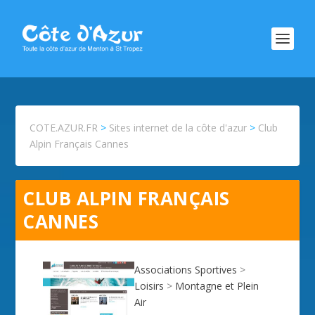
COTE.AZUR.FR
>
Sites internet de la côte d'azur
>
Club
Alpin Français Cannes
CLUB ALPIN FRANÇAIS
CANNES
Associations Sportives
>
Loisirs
>
Montagne et Plein
Air