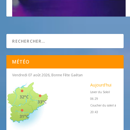
Arabesque
MÉTÉO
Vendredi 07 août 2026, Bonne Fête Gaétan
Aujourd'hui
Lever du Soleil
32°C
06:29
33°C
Coucher du soleil à
20:43
31°C