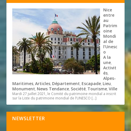
Nice
entre
au
Patrim
oine
Mondi
al de
l’Unesc
o
A la
une
,
Activit
és
,
Alpes-
Maritimes
Articles
Département
Escapade
Lieu
,
,
,
,
,
Monument
News Tendance
Société
Tourisme
Ville
,
,
,
,
Mardi 27 juillet 2021, le Comité du patrimoine mondial a inscrit
sur la Liste du patrimoine mondial de l’UNESCO
[…]
NEWSLETTER