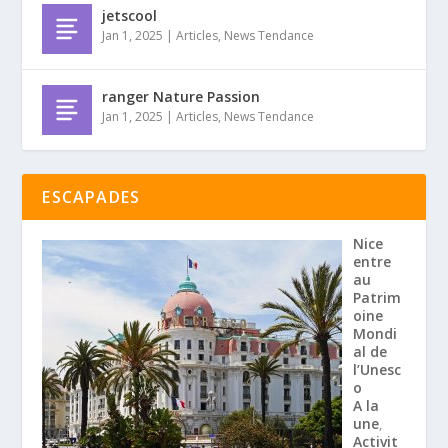
jetscool
Jan 1, 2025
|
Articles
,
News Tendance
ranger Nature Passion
Jan 1, 2025
|
Articles
,
News Tendance
ESCAPADES
Nice
entre
au
Patrim
oine
Mondi
al de
l’Unesc
o
A la
une
,
Activit