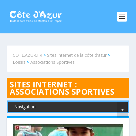
COTE.AZUR.FR
>
Sites internet de la côte d'azur
>
Loisirs
>
Associations Sportives
SITES INTERNET :
ASSOCIATIONS SPORTIVES
Navigation
▾