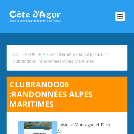
COTE.AZUR.FR
>
Sites internet de la côte d'azur
>
clubrando06 :randonnées Alpes Maritimes
CLUBRANDO06
:RANDONNÉES ALPES
MARITIMES
Loisirs
>
Montagne et Plein
Air