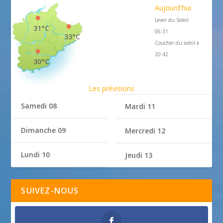
Aujourd'hui
Lever du Soleil
31°C
06:31
33°C
Coucher du soleil à
20:42
30°C
Les prévisions
Samedi 08
Mardi 11
Dimanche 09
Mercredi 12
Lundi 10
Jeudi 13
SUIVEZ-NOUS