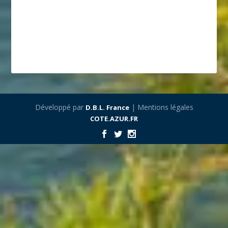
Développé par
| Mentions légales
D.B.L. France
COTE.AZUR.FR