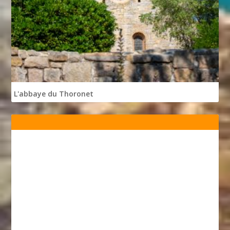
L'abbaye du Thoronet