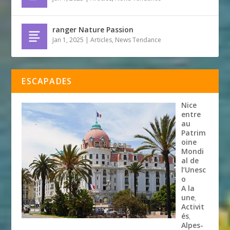
ranger Nature Passion
Jan 1, 2025
|
Articles
,
News Tendance
ESCAPADES
Nice
entre
au
Patrim
oine
Mondi
al de
l’Unesc
o
A la
une
,
Activit
és
,
Alpes-