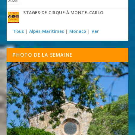
STAGES DE CIRQUE À MONTE-CARLO
Tous
|
Alpes-Maritimes
|
Monaco
|
Var
PHOTO DE LA SEMAINE