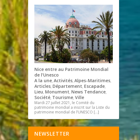
Nice entre au Patrimoine Mondial
de l’Unesco
A la une
Activités
Alpes-Maritimes
,
,
,
Articles
Département
Escapade
,
,
,
Lieu
Monument
News Tendance
,
,
,
Société
Tourisme
Ville
,
,
Mardi 27 juillet 2021, le Comité du
patrimoine mondial a inscrit sur la Liste du
patrimoine mondial de l’UNESCO
[…]
NEWSLETTER