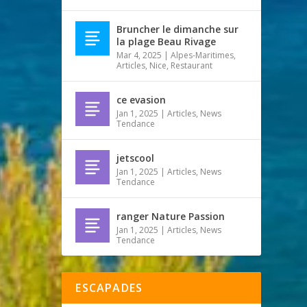
Bruncher le dimanche sur
la plage Beau Rivage
Mar 4, 2025
|
Alpes-Maritimes
,
Articles
,
Nice
,
Restaurant
ce evasion
Jan 1, 2025
|
Articles
,
News
Tendance
jetscool
Jan 1, 2025
|
Articles
,
News
Tendance
ranger Nature Passion
Jan 1, 2025
|
Articles
,
News
Tendance
ESCAPADES