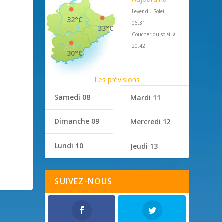
Lever du Soleil
32°C
06:31
33°C
Coucher du soleil à
20:42
30°C
Les prévisions
Samedi 08
Mardi 11
Dimanche 09
Mercredi 12
Lundi 10
Jeudi 13
SUIVEZ-NOUS