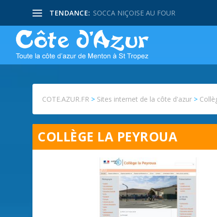
TENDANCE:
PISSALADIERE NIÇOISE
COTE.AZUR.FR
>
Sites internet de la côte d'azur
>
Collè
COLLÈGE LA PEYROUA