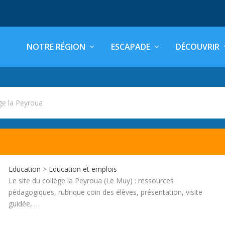
NOTRE RÉGION
ESCAPADE
DÉCOUVRIR
ge la Peyroua
Education
>
Education et emplois
Le site du collège la Peyroua (Le Muy) : ressources
pédagogiques, rubrique coin des élèves, présentation, visite
guidée, …