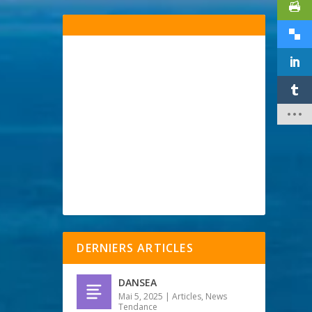
DERNIERS ARTICLES
DANSEA
Mai 5, 2025
|
Articles
,
News
Tendance