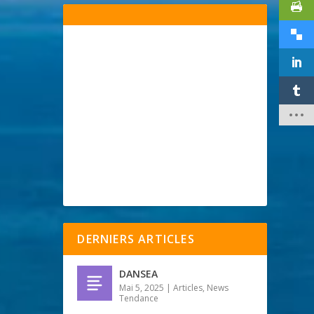
DERNIERS ARTICLES
DANSEA
Mai 5, 2025
|
Articles
,
News
Tendance