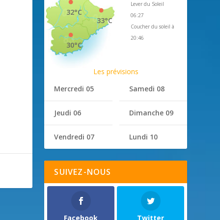
Lever du Soleil
32°C
06:27
33°C
Coucher du soleil à
20:46
30°C
Les prévisions
Mercredi 05
Samedi 08
Jeudi 06
Dimanche 09
Vendredi 07
Lundi 10
SUIVEZ-NOUS
Facebook
Twitter