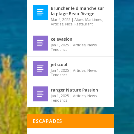
Bruncher le dimanche sur
la plage Beau Rivage
Mar 4, 2025
|
Alpes-Maritimes
,
Articles
,
Nice
,
Restaurant
ce evasion
Jan 1, 2025
|
Articles
,
News
Tendance
jetscool
Jan 1, 2025
|
Articles
,
News
Tendance
ranger Nature Passion
Jan 1, 2025
|
Articles
,
News
Tendance
ESCAPADES