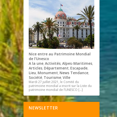
Nice entre au Patrimoine Mondial
de l’Unesco
A la une
Activités
Alpes-Maritimes
,
,
,
Articles
Département
Escapade
,
,
,
Lieu
Monument
News Tendance
,
,
,
Société
Tourisme
Ville
,
,
Mardi 27 juillet 2021, le Comité du
patrimoine mondial a inscrit sur la Liste du
patrimoine mondial de l’UNESCO
[…]
NEWSLETTER