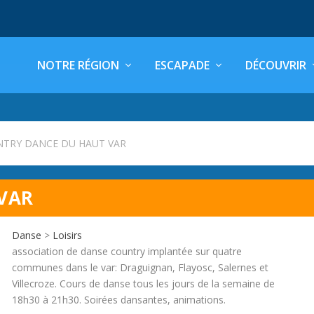
NOTRE RÉGION
ESCAPADE
DÉCOUVRIR
TRY DANCE DU HAUT VAR
VAR
Danse
>
Loisirs
association de danse country implantée sur quatre
communes dans le var: Draguignan, Flayosc, Salernes et
Villecroze. Cours de danse tous les jours de la semaine de
18h30 à 21h30. Soirées dansantes, animations.