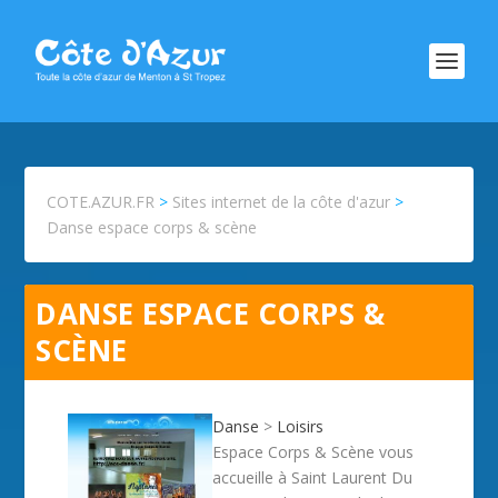
COTE.AZUR.FR
>
Sites internet de la côte d'azur
>
Danse espace corps & scène
DANSE ESPACE CORPS &
SCÈNE
Danse
>
Loisirs
Espace Corps & Scène vous
accueille à Saint Laurent Du