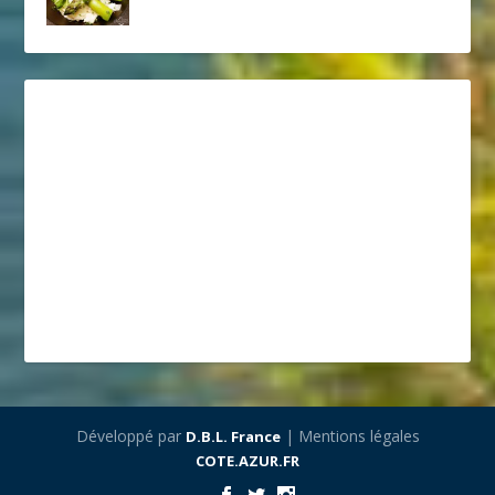
Développé par
| Mentions légales
D.B.L. France
COTE.AZUR.FR