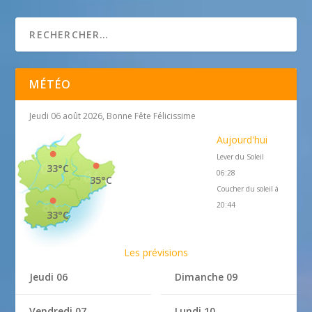
cdj2k.free.fr
MÉTÉO
Jeudi 06 août 2026, Bonne Fête Félicissime
Aujourd'hui
Lever du Soleil
33°C
06:28
35°C
Coucher du soleil à
20:44
33°C
Les prévisions
Jeudi 06
Dimanche 09
Vendredi 07
Lundi 10