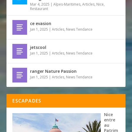
Mar 4, 2025
|
Alpes-Maritimes
,
Articles
,
Nice
,
Restaurant
ce evasion
Jan 1, 2025
|
Articles
,
News Tendance
jetscool
Jan 1, 2025
|
Articles
,
News Tendance
ranger Nature Passion
Jan 1, 2025
|
Articles
,
News Tendance
ESCAPADES
Nice
entre
au
Patrim