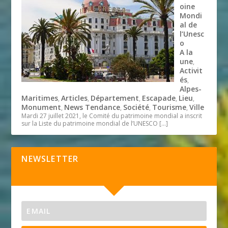
oine
Mondi
al de
l’Unesc
o
A la
une
,
Activit
és
,
Alpes-
Maritimes
Articles
Département
Escapade
Lieu
,
,
,
,
,
Monument
News Tendance
Société
Tourisme
Ville
,
,
,
,
Mardi 27 juillet 2021, le Comité du patrimoine mondial a inscrit
sur la Liste du patrimoine mondial de l’UNESCO
[…]
NEWSLETTER