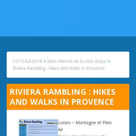
COTE.AZUR.FR
>
Sites internet de la côte d'azur
>
Riviera Rambling : Hikes and Walks in Provence
RIVIERA RAMBLING : HIKES
AND WALKS IN PROVENCE
Loisirs
>
Montagne et Plein
Air