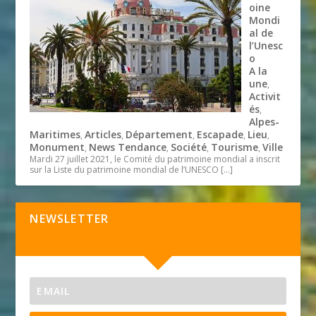
oine
Mondi
al de
l’Unesc
o
A la
une
,
Activit
és
,
Alpes-
Maritimes
Articles
Département
Escapade
Lieu
,
,
,
,
,
Monument
News Tendance
Société
Tourisme
Ville
,
,
,
,
Mardi 27 juillet 2021, le Comité du patrimoine mondial a inscrit
sur la Liste du patrimoine mondial de l’UNESCO
[…]
NEWSLETTER