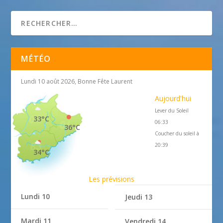
Aqualonde Plongée
MÉTÉO
Lundi 10 août 2026, Bonne Fête Laurent
Aujourd'hui
Lever du Soleil
33°C
06:33
36°C
Coucher du soleil à
20:39
34°C
Les prévisions
Lundi 10
Jeudi 13
Mardi 11
Vendredi 14