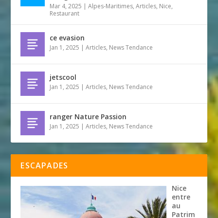
Mar 4, 2025
|
Alpes-Maritimes
,
Articles
,
Nice
,
Restaurant
ce evasion
Jan 1, 2025
|
Articles
,
News Tendance
jetscool
Jan 1, 2025
|
Articles
,
News Tendance
ranger Nature Passion
Jan 1, 2025
|
Articles
,
News Tendance
ESCAPADES
Nice
entre
au
Patrim