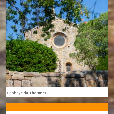
L'abbaye du Thoronet