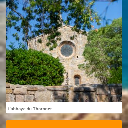
L'abbaye du Thoronet