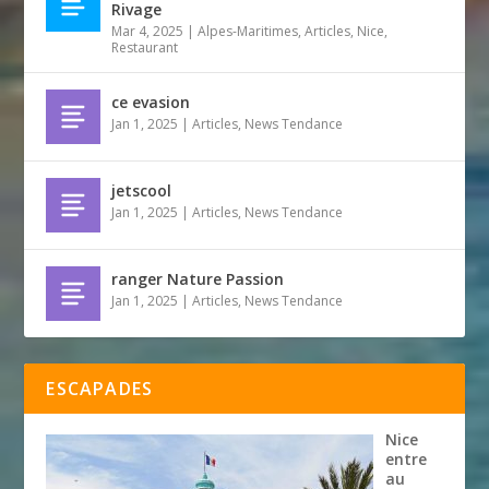
Rivage
Mar 4, 2025
|
Alpes-Maritimes
,
Articles
,
Nice
,
Restaurant
ce evasion
Jan 1, 2025
|
Articles
,
News Tendance
jetscool
Jan 1, 2025
|
Articles
,
News Tendance
ranger Nature Passion
Jan 1, 2025
|
Articles
,
News Tendance
ESCAPADES
Nice
entre
au