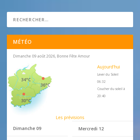
AIKIDO CLUB DES VALLEES
MÉTÉO
Dimanche 09 août 2026, Bonne Fête Amour
Aujourd'hui
Lever du Soleil
34°C
06:32
36°C
Coucher du soleil à
20:40
30°C
Les prévisions
Dimanche 09
Mercredi 12