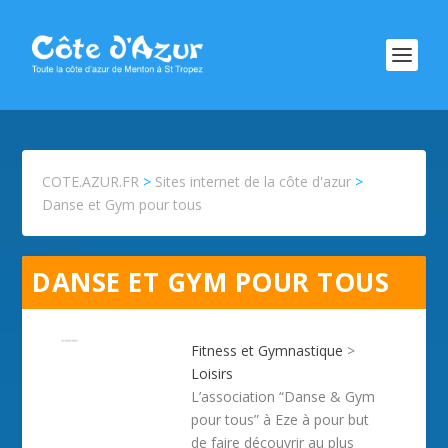
COTE.AZUR.FR
>
Sites internet de la côte d'azur
>
Danse et Gym pour tous
DANSE ET GYM POUR TOUS
Fitness et Gymnastique
>
Loisirs
L’association “Danse & Gym
pour tous” à Eze à pour but
de faire découvrir au plus