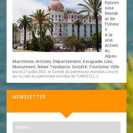
Patrim
oine
Mondi
al de
l’Unesc
o
A la
une
,
Activit
és
,
Alpes-
Maritimes
Articles
Département
Escapade
Lieu
,
,
,
,
,
Monument
News Tendance
Société
Tourisme
Ville
,
,
,
,
Mardi 27 juillet 2021, le Comité du patrimoine mondial a inscrit
sur la Liste du patrimoine mondial de l’UNESCO
[…]
NEWSLETTER