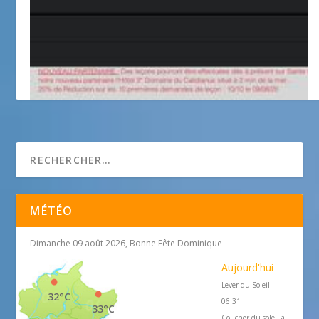
Tennis & Biomécanique
MÉTÉO
Dimanche 09 août 2026, Bonne Fête Dominique
Aujourd'hui
Lever du Soleil
32°C
06:31
33°C
Coucher du soleil à