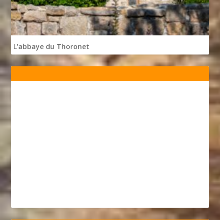
L'abbaye du Thoronet