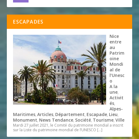
ESCAPADES
Nice
entre
au
Patrim
oine
Mondi
al de
l’Unesc
o
A la
une
,
Activit
és
,
Alpes-
Maritimes
Articles
Département
Escapade
Lieu
,
,
,
,
,
Monument
News Tendance
Société
Tourisme
Ville
,
,
,
,
Mardi 27 juillet 2021, le Comité du patrimoine mondial a inscrit
sur la Liste du patrimoine mondial de l’UNESCO
[…]