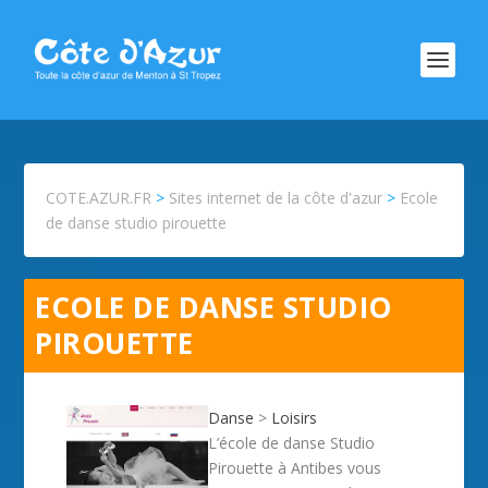
COTE.AZUR.FR
>
Sites internet de la côte d'azur
>
Ecole
de danse studio pirouette
ECOLE DE DANSE STUDIO
PIROUETTE
Danse
>
Loisirs
L’école de danse Studio
Pirouette à Antibes vous