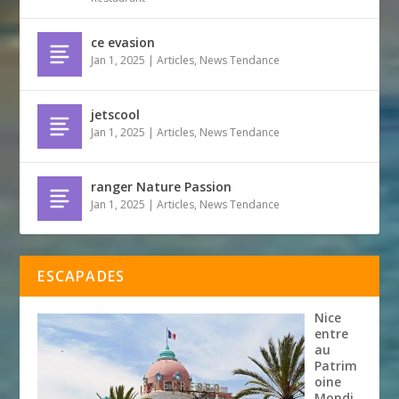
ce evasion
Jan 1, 2025
|
Articles
,
News Tendance
jetscool
Jan 1, 2025
|
Articles
,
News Tendance
ranger Nature Passion
Jan 1, 2025
|
Articles
,
News Tendance
ESCAPADES
Nice
entre
au
Patrim
oine
Mondi