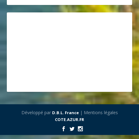
Développé par
| Mentions légales
D.B.L. France
COTE.AZUR.FR