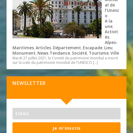
al de
l’Unesc
o
A la
une
,
Activit
és
,
Alpes-
Maritimes
Articles
Département
Escapade
Lieu
,
,
,
,
,
Monument
News Tendance
Société
Tourisme
Ville
,
,
,
,
Mardi 27 juillet 2021, le Comité du patrimoine mondial a inscrit
sur la Liste du patrimoine mondial de l’UNESCO
[…]
NEWSLETTER
Je m'inscris