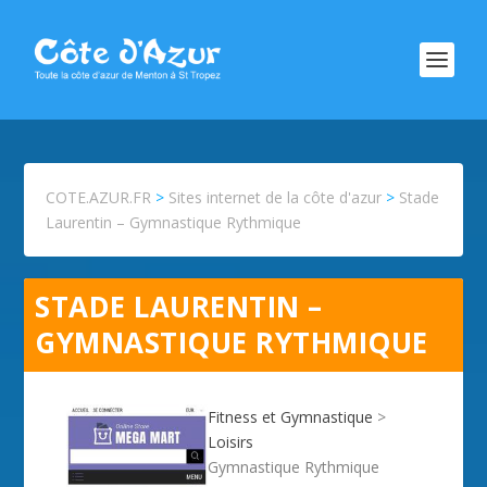
COTE.AZUR.FR
>
Sites internet de la côte d'azur
>
Stade
Laurentin – Gymnastique Rythmique
STADE LAURENTIN –
GYMNASTIQUE RYTHMIQUE
Fitness et Gymnastique
>
Loisirs
Gymnastique Rythmique