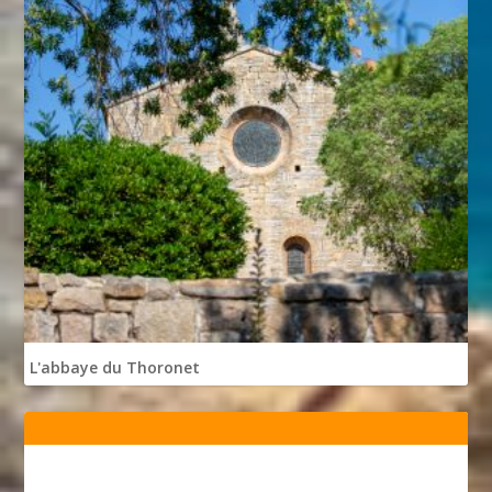
L'abbaye du Thoronet