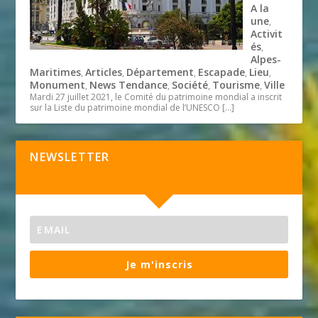
A la
une
,
Activit
és
,
Alpes-
Maritimes
Articles
Département
Escapade
Lieu
,
,
,
,
,
Monument
News Tendance
Société
Tourisme
Ville
,
,
,
,
Mardi 27 juillet 2021, le Comité du patrimoine mondial a inscrit
sur la Liste du patrimoine mondial de l’UNESCO
[…]
NEWSLETTER
Je m'inscris