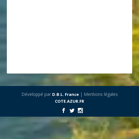
Développé par
| Mentions légales
D.B.L. France
COTE.AZUR.FR