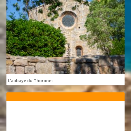
L'abbaye du Thoronet