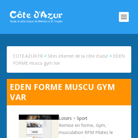
COTE.AZUR.FR
>
Sites internet de la côte d'azur
>
EDEN
FORME muscu gym Var
EDEN FORME MUSCU GYM
VAR
Loisirs
>
Sport
Remise en forme, Gym,
musculation RPM Pilates le