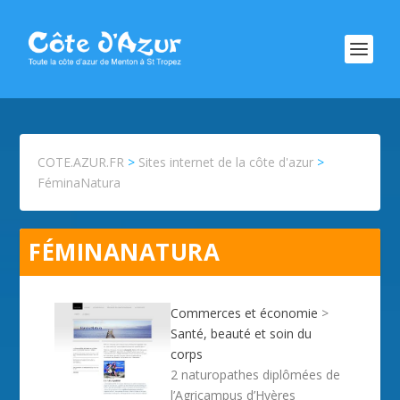
COTE.AZUR.FR
>
Sites internet de la côte d'azur
>
FéminaNatura
FÉMINANATURA
Commerces et économie
>
Santé, beauté et soin du
corps
2 naturopathes diplômées de
l’Agricampus d’Hyères