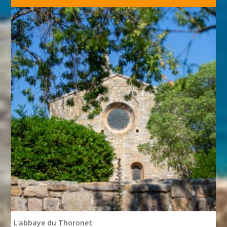
L'abbaye du Thoronet