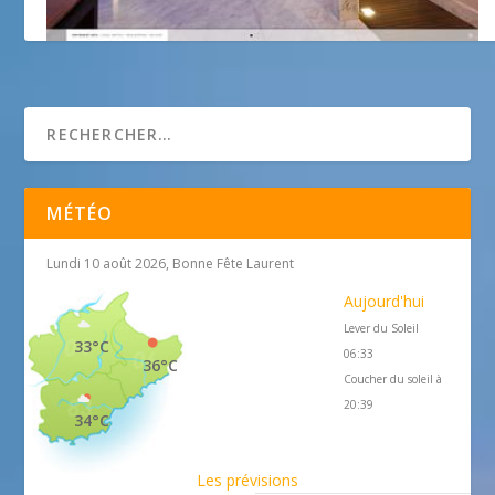
Le Spa Splendid Nice
MÉTÉO
Lundi 10 août 2026, Bonne Fête Laurent
Aujourd'hui
Lever du Soleil
33°C
06:33
36°C
Coucher du soleil à
20:39
34°C
Les prévisions