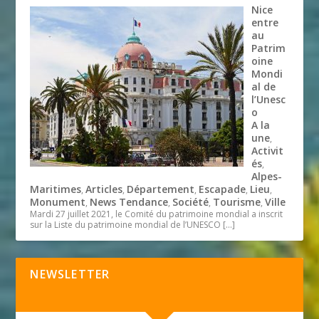
Nice
entre
au
Patrim
oine
Mondi
al de
l’Unesc
o
A la
une
,
Activit
és
,
Alpes-
Maritimes
Articles
Département
Escapade
Lieu
,
,
,
,
,
Monument
News Tendance
Société
Tourisme
Ville
,
,
,
,
Mardi 27 juillet 2021, le Comité du patrimoine mondial a inscrit
sur la Liste du patrimoine mondial de l’UNESCO
[…]
NEWSLETTER