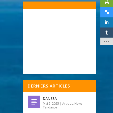
DERNIERS ARTICLES
DANSEA
Mai 5, 2025
|
Articles
,
News
Tendance