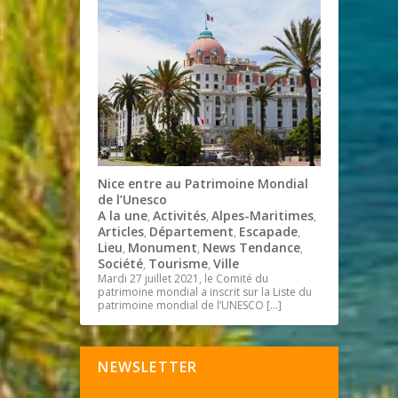
Nice entre au Patrimoine Mondial
de l’Unesco
A la une
Activités
Alpes-Maritimes
,
,
,
Articles
Département
Escapade
,
,
,
Lieu
Monument
News Tendance
,
,
,
Société
Tourisme
Ville
,
,
Mardi 27 juillet 2021, le Comité du
patrimoine mondial a inscrit sur la Liste du
patrimoine mondial de l’UNESCO
[…]
NEWSLETTER