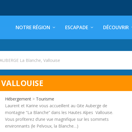
NOTRE RÉGION
ESCAPADE
DÉCOUVRIR
AUBERGE La Blanche, Vallouise
 VALLOUISE
Hébergement
>
Tourisme
Laurent et Karine vous accueillent au Gite Auberge de
montagne “La Blanche” dans les Hautes Alpes  Vallouise.
Vous profiterez d’une vue magnifique sur les sommets
environnants (le Pelvoux, la Blanche…)