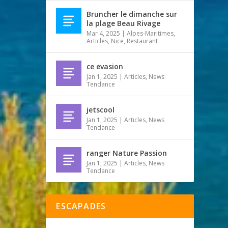
Bruncher le dimanche sur
la plage Beau Rivage
Mar 4, 2025
|
Alpes-Maritimes
,
Articles
,
Nice
,
Restaurant
ce evasion
Jan 1, 2025
|
Articles
,
News
Tendance
jetscool
Jan 1, 2025
|
Articles
,
News
Tendance
ranger Nature Passion
Jan 1, 2025
|
Articles
,
News
Tendance
ESCAPADES