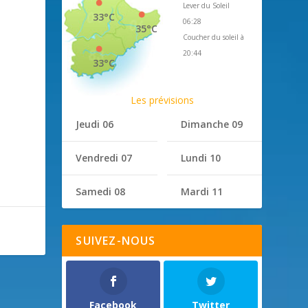
Lever du Soleil
33°C
06:28
35°C
Coucher du soleil à
20:44
33°C
Les prévisions
Jeudi 06
Dimanche 09
Vendredi 07
Lundi 10
Samedi 08
Mardi 11
SUIVEZ-NOUS
Facebook
Twitter