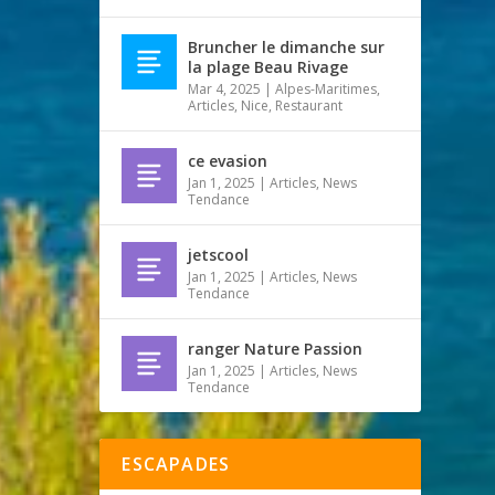
Bruncher le dimanche sur
la plage Beau Rivage
Mar 4, 2025
|
Alpes-Maritimes
,
Articles
,
Nice
,
Restaurant
ce evasion
Jan 1, 2025
|
Articles
,
News
Tendance
jetscool
Jan 1, 2025
|
Articles
,
News
Tendance
ranger Nature Passion
Jan 1, 2025
|
Articles
,
News
Tendance
ESCAPADES