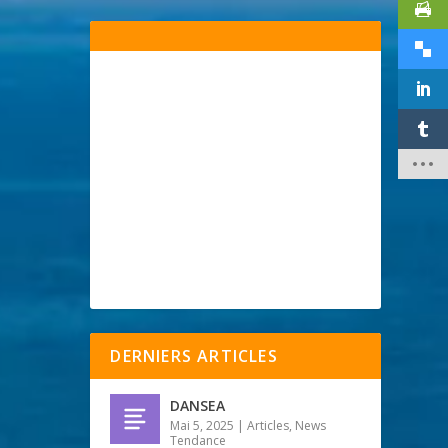
DERNIERS ARTICLES
DANSEA
Mai 5, 2025
|
Articles
,
News
Tendance