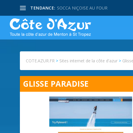
TENDANCE:
SOCCA NIÇOISE AU FOUR
COTE.AZUR.FR
>
Sites internet de la côte d'azur
>
Gliss
GLISSE PARADISE