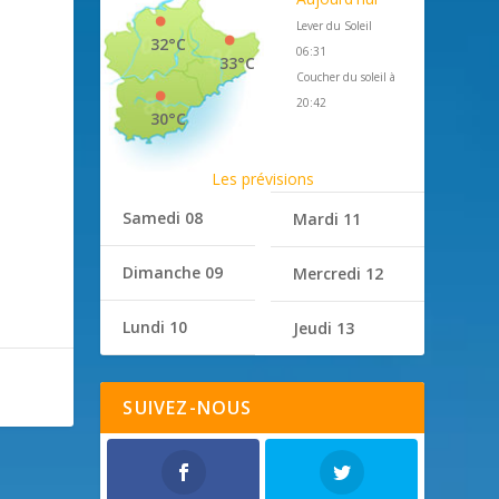
Lever du Soleil
32°C
06:31
33°C
Coucher du soleil à
20:42
30°C
Les prévisions
Samedi 08
Mardi 11
Dimanche 09
Mercredi 12
Lundi 10
Jeudi 13
SUIVEZ-NOUS