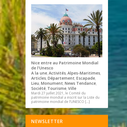
Nice entre au Patrimoine Mondial
de l’Unesco
A la une
Activités
Alpes-Maritimes
,
,
,
Articles
Département
Escapade
,
,
,
Lieu
Monument
News Tendance
,
,
,
Société
Tourisme
Ville
,
,
Mardi 27 juillet 2021, le Comité du
patrimoine mondial a inscrit sur la Liste du
patrimoine mondial de l’UNESCO
[…]
NEWSLETTER