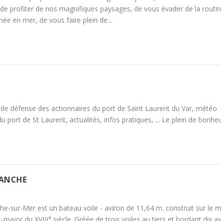
e profiter de nos magnifiques paysages, de vous évader de la routin
née en mer, de vous faire plein de...
n de défense des actionnaires du port de Saint Laurent du Var, météo
port de St Laurent, actualités, infos pratiques, ... Le plein de bonheu
RANCHE
he-sur-Mer est un bateau voile - aviron de 11,64 m. construit sur le 
major du XVIII° siècle. Gréée de trois voiles au tiers et bordant dix av