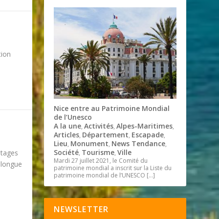
tion
Nice entre au Patrimoine Mondial
de l’Unesco
A la une
Activités
Alpes-Maritimes
,
,
,
Articles
Département
Escapade
,
,
,
Lieu
Monument
News Tendance
,
,
,
Société
Tourisme
Ville
stages
,
,
Mardi 27 juillet 2021, le Comité du
 longue
patrimoine mondial a inscrit sur la Liste du
patrimoine mondial de l’UNESCO
[…]
NEWSLETTER