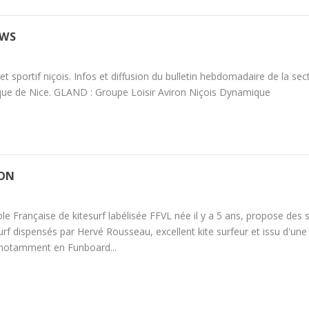
EWS
r et sportif niçois. Infos et diffusion du bulletin hebdomadaire de la sec
que de Nice. GLAND : Groupe Loisir Aviron Niçois Dynamique
ION
ole Française de kitesurf labélisée FFVL née il y a 5 ans, propose des 
urf dispensés par Hervé Rousseau, excellent kite surfeur et issu d'une
 notamment en Funboard...