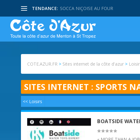
TENDANCE:
SOCCA NIÇOISE AU FOUR
COTE.AZUR.FR
>
Sites internet de la côte d'azur
>
Loisi
SITES INTERNET :
SPORTS N
<< Loisirs
BOATSIDE WATE
« MORE THAN A JOB...