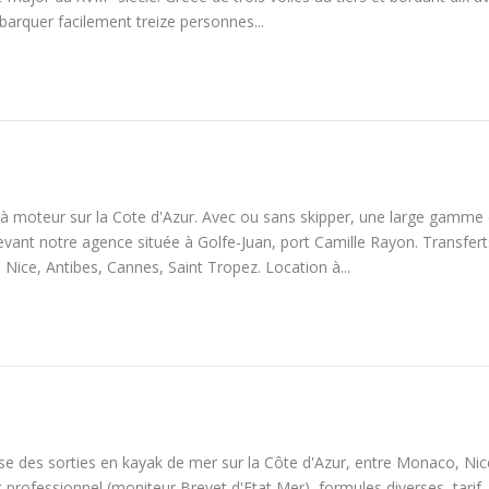
barquer facilement treize personnes...
à moteur sur la Cote d'Azur. Avec ou sans skipper, une large gamme
evant notre agence située à Golfe-Juan, port Camille Rayon. Transfert
Nice, Antibes, Cannes, Saint Tropez. Location à...
 des sorties en kayak de mer sur la Côte d'Azur, entre Monaco, Nice
professionnel (moniteur Brevet d'Etat Mer), formules diverses, tarif