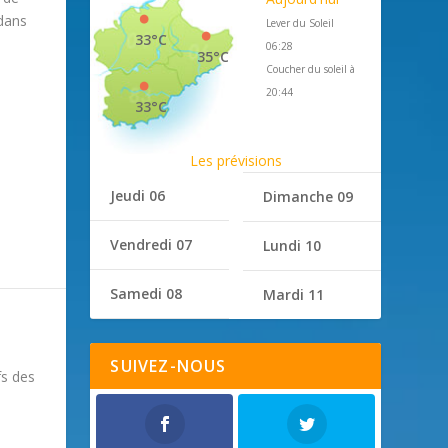
 dans
Lever du Soleil
33°C
06:28
35°C
Coucher du soleil à
20:44
33°C
Les prévisions
Jeudi 06
Dimanche 09
Vendredi 07
Lundi 10
Samedi 08
Mardi 11
SUIVEZ-NOUS
fs des