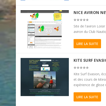
NICE AVIRON N
Site de l'aviron Loisi
aviron du Club Nauti
LIRE LA SUITE
KITE SURF EVAS
Kite Surf Evasion, éc
et des cours de kites
expérience de glisse
LIRE LA SUITE