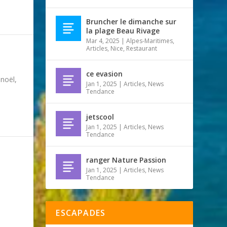
Bruncher le dimanche sur
la plage Beau Rivage
Mar 4, 2025
|
Alpes-Maritimes
,
Articles
,
Nice
,
Restaurant
ce evasion
noël,
Jan 1, 2025
|
Articles
,
News
Tendance
jetscool
Jan 1, 2025
|
Articles
,
News
Tendance
ranger Nature Passion
Jan 1, 2025
|
Articles
,
News
Tendance
ESCAPADES