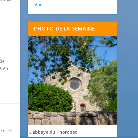
Var
PHOTO DE LA SEMAINE
 de
s en
 et St
L'abbaye du Thoronet