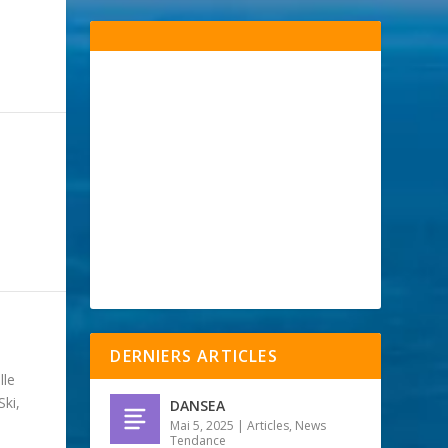
DERNIERS ARTICLES
lle
Ski,
DANSEA
Mai 5, 2025
|
Articles
,
News
Tendance