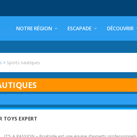
NOTRE RÉGION
ESCAPADE
DÉCOUVRIR
rs
>
Sports nautiques
AUTIQUES
R TOYS EXPERT
 IT’S A PASSION » Boatside est une équipe d'experts professionnels