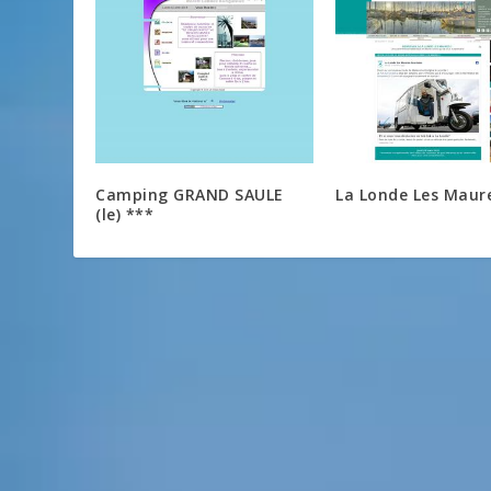
Camping GRAND SAULE
La Londe Les Maur
(le) ***