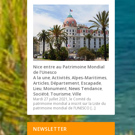
Nice entre au Patrimoine Mondial
de l’Unesco
A la une
Activités
Alpes-Maritimes
,
,
,
Articles
Département
Escapade
,
,
,
Lieu
Monument
News Tendance
,
,
,
Société
Tourisme
Ville
,
,
Mardi 27 juillet 2021, le Comité du
patrimoine mondial a inscrit sur la Liste du
patrimoine mondial de l’UNESCO
[…]
NEWSLETTER