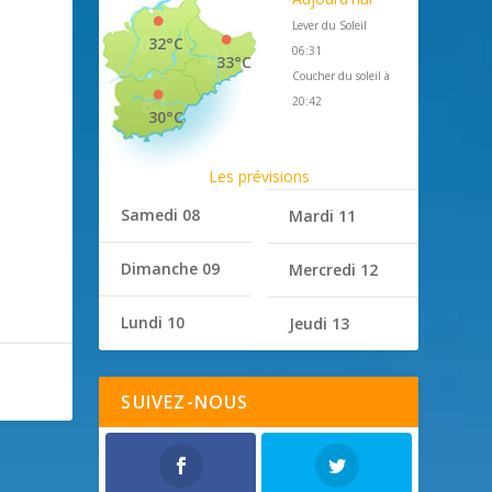
Lever du Soleil
32°C
06:31
33°C
Coucher du soleil à
20:42
30°C
Les prévisions
Samedi 08
Mardi 11
Dimanche 09
Mercredi 12
Lundi 10
Jeudi 13
SUIVEZ-NOUS