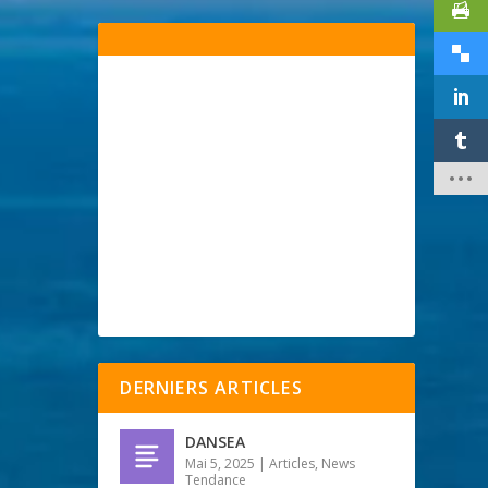
DERNIERS ARTICLES
DANSEA
Mai 5, 2025
|
Articles
,
News
Tendance