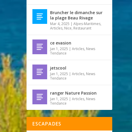
Bruncher le dimanche sur
la plage Beau Rivage
Mar 4, 2025
|
Alpes-Maritimes
,
Articles
,
Nice
,
Restaurant
ce evasion
Jan 1, 2025
|
Articles
,
News
Tendance
jetscool
Jan 1, 2025
|
Articles
,
News
Tendance
ranger Nature Passion
Jan 1, 2025
|
Articles
,
News
Tendance
ESCAPADES