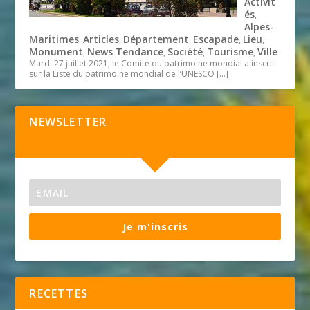
Activit
és
,
Alpes-
Maritimes
Articles
Département
Escapade
Lieu
,
,
,
,
,
Monument
News Tendance
Société
Tourisme
Ville
,
,
,
,
Mardi 27 juillet 2021, le Comité du patrimoine mondial a inscrit
sur la Liste du patrimoine mondial de l’UNESCO
[…]
NEWSLETTER
Je m'inscris
RECETTES