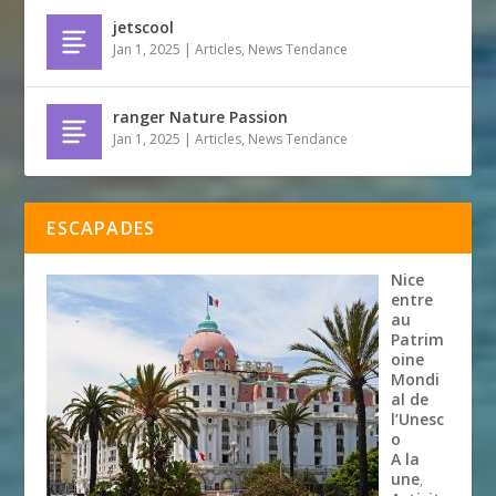
jetscool
Jan 1, 2025
|
Articles
,
News Tendance
ranger Nature Passion
Jan 1, 2025
|
Articles
,
News Tendance
ESCAPADES
Nice
entre
au
Patrim
oine
Mondi
al de
l’Unesc
o
A la
une
,