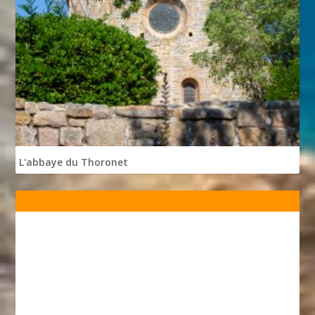
L'abbaye du Thoronet