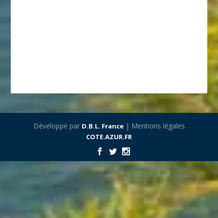
Développé par
| Mentions légales
D.B.L. France
COTE.AZUR.FR