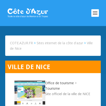
COTE.AZUR.FR
>
Sites internet de la côte d'azur
>
Ville
de Nice
VILLE DE NICE
Office de tourisme
>
Tourisme
Site officiel de la ville de NICE