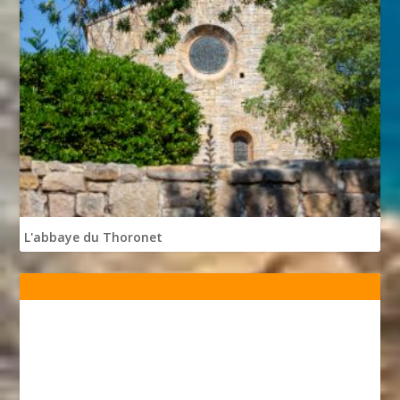
L'abbaye du Thoronet