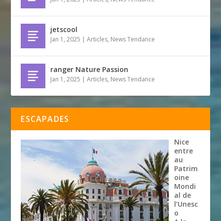
jetscool
Jan 1, 2025
|
Articles
,
News Tendance
ranger Nature Passion
Jan 1, 2025
|
Articles
,
News Tendance
ESCAPADES
Nice
entre
au
Patrim
oine
Mondi
al de
l’Unesc
o