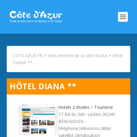
COTE.AZUR.FR
>
Sites internet de la côte d'azur
>
Hôtel
DIANA **
HÔTEL DIANA **
Hotels 2 étoiles
>
Tourisme
17 Bd du Gén. Leclerc 06240
BEAUSOLEIL
téléphone,télévision,câble/
satellite,climatisation