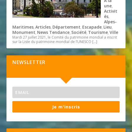
A la
une
,
Activit
és
,
Alpes-
Maritimes
Articles
Département
Escapade
Lieu
,
,
,
,
,
Monument
News Tendance
Société
Tourisme
Ville
,
,
,
,
Mardi 27 juillet 2021, le Comité du patrimoine mondial a inscrit
sur la Liste du patrimoine mondial de l’UNESCO
[…]
NEWSLETTER
Je m'inscris