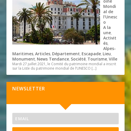
oine
Mondi
al de
l’Unesc
o
A la
une
,
Activit
és
,
Alpes-
Maritimes
Articles
Département
Escapade
Lieu
,
,
,
,
,
Monument
News Tendance
Société
Tourisme
Ville
,
,
,
,
Mardi 27 juillet 2021, le Comité du patrimoine mondial a inscrit
sur la Liste du patrimoine mondial de l’UNESCO
[…]
NEWSLETTER