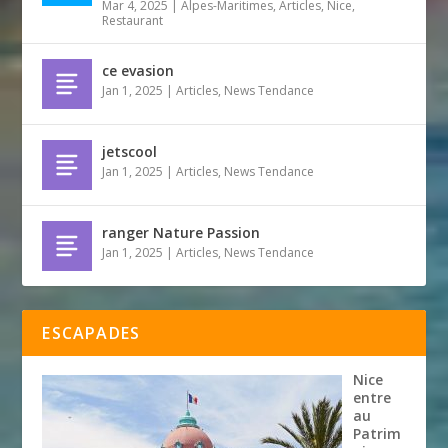
Mar 4, 2025
|
Alpes-Maritimes
,
Articles
,
Nice
,
Restaurant
ce evasion
Jan 1, 2025
|
Articles
,
News Tendance
jetscool
Jan 1, 2025
|
Articles
,
News Tendance
ranger Nature Passion
Jan 1, 2025
|
Articles
,
News Tendance
ESCAPADES
Nice
entre
au
Patrim