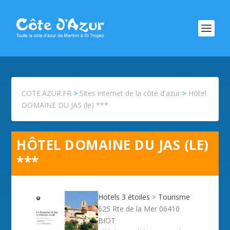
COTE.AZUR.FR
>
Sites internet de la côte d'azur
>
Hôtel
DOMAINE DU JAS (le) ***
HÔTEL DOMAINE DU JAS (LE)
***
Hotels 3 étoiles
>
Tourisme
625 Rte de la Mer 06410
BIOT