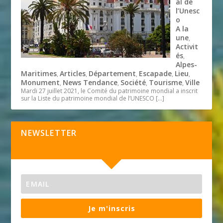
al de
l’Unesc
o
A la
une
,
Activit
és
,
Alpes-
Maritimes
Articles
Département
Escapade
Lieu
,
,
,
,
,
Monument
News Tendance
Société
Tourisme
Ville
,
,
,
,
Mardi 27 juillet 2021, le Comité du patrimoine mondial a inscrit
sur la Liste du patrimoine mondial de l’UNESCO
[…]
NEWSLETTER
Je m'inscris