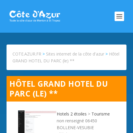
COTE.AZUR.FR
>
Sites internet de la côte d'azur
>
Hôtel
GRAND HOTEL DU PARC (le) **
HÔTEL GRAND HOTEL DU
PARC (LE) **
Hotels 2 étoiles
>
Tourisme
non renseigné 06450
BOLLENE-VESUBIE