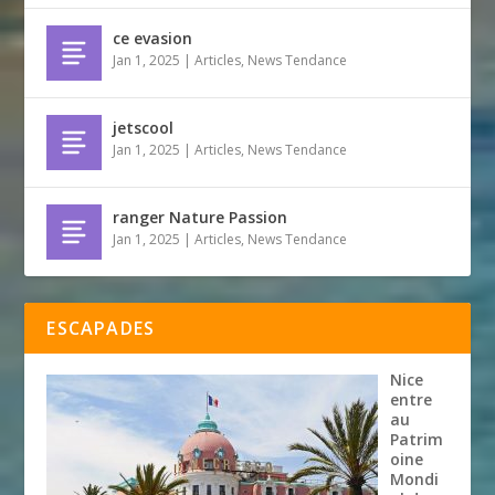
ce evasion
Jan 1, 2025
|
Articles
,
News Tendance
jetscool
Jan 1, 2025
|
Articles
,
News Tendance
ranger Nature Passion
Jan 1, 2025
|
Articles
,
News Tendance
ESCAPADES
Nice
entre
au
Patrim
oine
Mondi