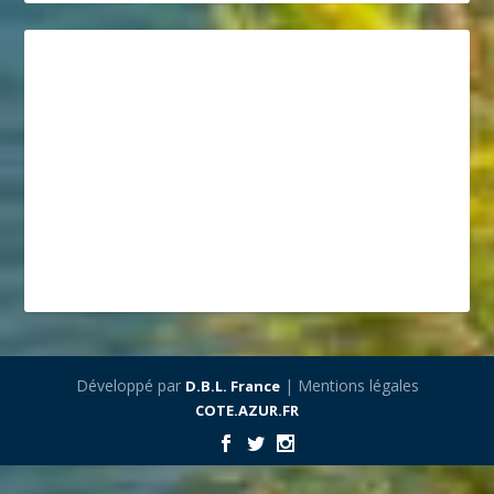
Développé par
| Mentions légales
D.B.L. France
COTE.AZUR.FR