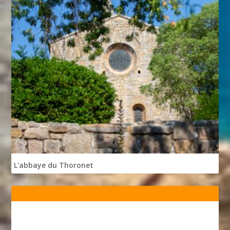
L'abbaye du Thoronet