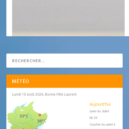
Site officiel de la ville de Fréjus
MÉTÉO
Lundi 10 août 2026, Bonne Fête Laurent
Aujourd'hui
Lever du Soleil
33°C
06:33
36°C
Coucher du soleil à