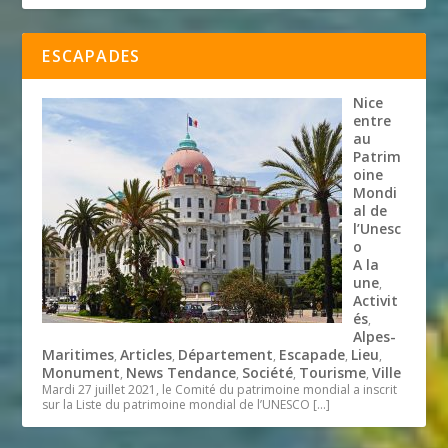
ESCAPADES
Nice
entre
au
Patrim
oine
Mondi
al de
l’Unesc
o
A la
une
,
Activit
és
,
Alpes-
Maritimes
Articles
Département
Escapade
Lieu
,
,
,
,
,
Monument
News Tendance
Société
Tourisme
Ville
,
,
,
,
Mardi 27 juillet 2021, le Comité du patrimoine mondial a inscrit
sur la Liste du patrimoine mondial de l’UNESCO
[…]