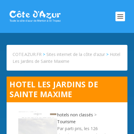
COTE.AZUR.FR
>
Sites internet de la côte d'azur
>
Hotel
Les Jardins de Sainte Maxime
HOTEL LES JARDINS DE
SAINTE MAXIME
hotels non classés
>
Tourisme
Par parti pris, les 126