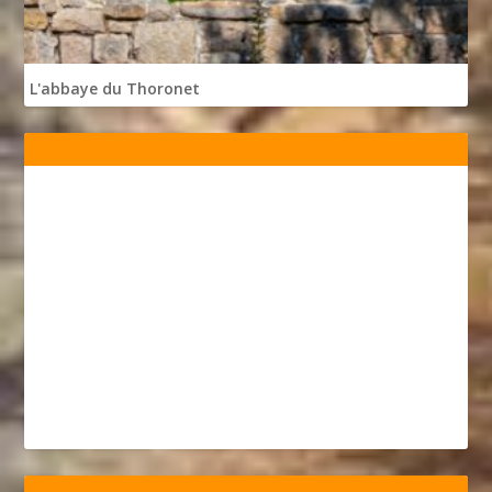
L'abbaye du Thoronet