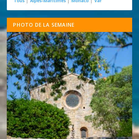
Tous
|
Alpes-Maritimes
|
Monaco
|
Var
PHOTO DE LA SEMAINE