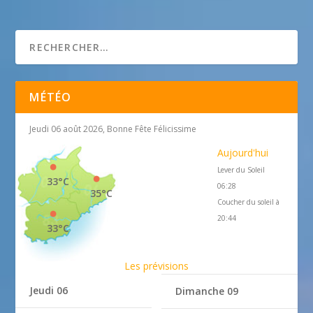
Bergers et Traditions de Provence
MÉTÉO
Jeudi 06 août 2026, Bonne Fête Félicissime
Aujourd'hui
Lever du Soleil
33°C
06:28
35°C
Coucher du soleil à
20:44
33°C
Les prévisions
Jeudi 06
Dimanche 09