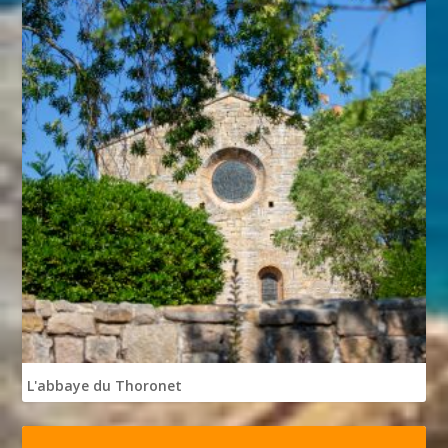
L'abbaye du Thoronet