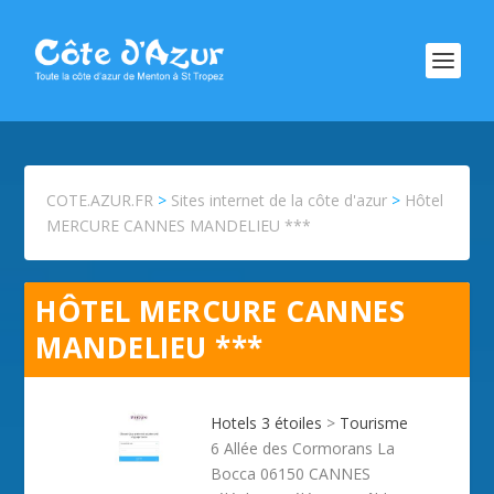
COTE.AZUR.FR
>
Sites internet de la côte d'azur
>
Hôtel
MERCURE CANNES MANDELIEU ***
HÔTEL MERCURE CANNES
MANDELIEU ***
Hotels 3 étoiles
>
Tourisme
6 Allée des Cormorans La
Bocca 06150 CANNES