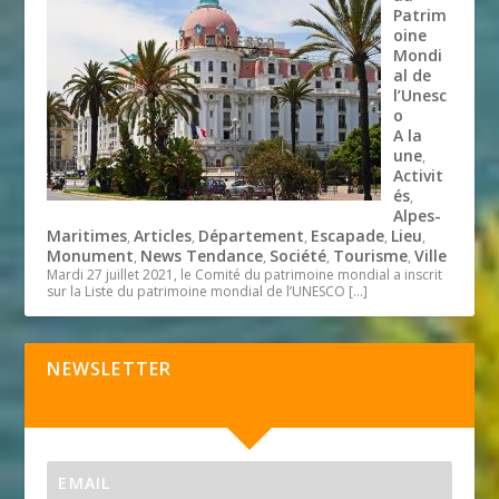
Patrim
oine
Mondi
al de
l’Unesc
o
A la
une
,
Activit
és
,
Alpes-
Maritimes
Articles
Département
Escapade
Lieu
,
,
,
,
,
Monument
News Tendance
Société
Tourisme
Ville
,
,
,
,
Mardi 27 juillet 2021, le Comité du patrimoine mondial a inscrit
sur la Liste du patrimoine mondial de l’UNESCO
[…]
NEWSLETTER