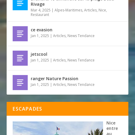
Rivage
Mar 4, 2025
|
Alpes-Maritimes
,
Articles
,
Nice
,
Restaurant
ce evasion
Jan 1, 2025
|
Articles
,
News Tendance
jetscool
Jan 1, 2025
|
Articles
,
News Tendance
ranger Nature Passion
Jan 1, 2025
|
Articles
,
News Tendance
ESCAPADES
Nice
entre
au