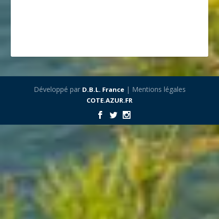
Développé par
| Mentions légales
D.B.L. France
COTE.AZUR.FR