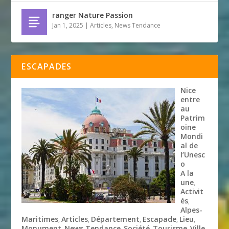
ranger Nature Passion
Jan 1, 2025
|
Articles
,
News Tendance
ESCAPADES
Nice
entre
au
Patrim
oine
Mondi
al de
l’Unesc
o
A la
une
,
Activit
és
,
Alpes-
Maritimes
Articles
Département
Escapade
Lieu
,
,
,
,
,
Monument
News Tendance
Société
Tourisme
Ville
,
,
,
,