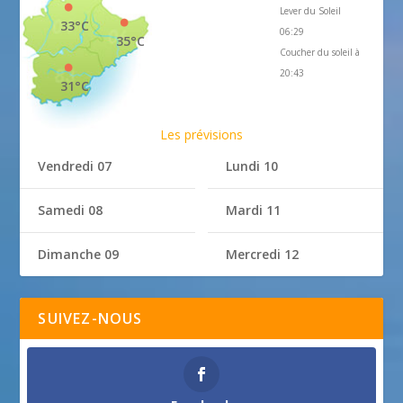
Lever du Soleil
33°C
06:29
35°C
Coucher du soleil à
20:43
31°C
Les prévisions
Vendredi 07
Lundi 10
Samedi 08
Mardi 11
Dimanche 09
Mercredi 12
SUIVEZ-NOUS