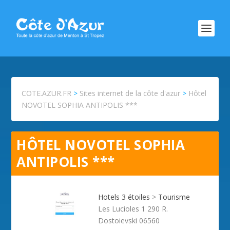
COTE.AZUR.FR
>
Sites internet de la côte d'azur
>
Hôtel
NOVOTEL SOPHIA ANTIPOLIS ***
HÔTEL NOVOTEL SOPHIA
ANTIPOLIS ***
Hotels 3 étoiles
>
Tourisme
Les Lucioles 1 290 R.
Dostoievski 06560