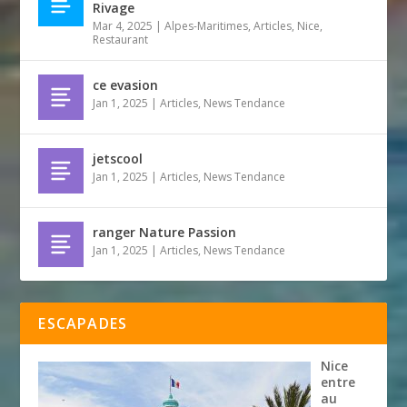
Rivage
Mar 4, 2025
|
Alpes-Maritimes
,
Articles
,
Nice
,
Restaurant
ce evasion
Jan 1, 2025
|
Articles
,
News Tendance
jetscool
Jan 1, 2025
|
Articles
,
News Tendance
ranger Nature Passion
Jan 1, 2025
|
Articles
,
News Tendance
ESCAPADES
Nice
entre
au