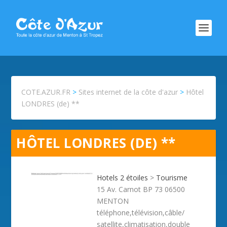
COTE.AZUR.FR
>
Sites internet de la côte d'azur
>
Hôtel
LONDRES (de) **
HÔTEL LONDRES (DE) **
Hotels 2 étoiles
>
Tourisme
15 Av. Carnot BP 73 06500
MENTON
téléphone,télévision,câble/
satellite,climatisation,double