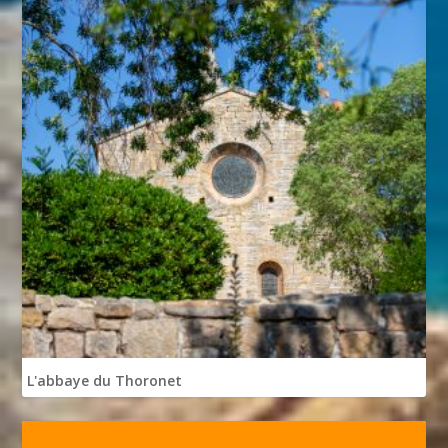
L'abbaye du Thoronet