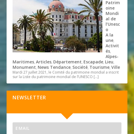
Patrim
oine
Mondi
al de
l’Unesc
o
A la
une
,
Activit
és
,
Alpes-
Maritimes
Articles
Département
Escapade
Lieu
,
,
,
,
,
Monument
News Tendance
Société
Tourisme
Ville
,
,
,
,
Mardi 27 juillet 2021, le Comité du patrimoine mondial a inscrit
sur la Liste du patrimoine mondial de l’UNESCO
[…]
NEWSLETTER