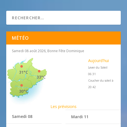
Villefranche-sur-mer
MÉTÉO
Samedi 08 août 2026, Bonne Fête Dominique
Aujourd'hui
Lever du Soleil
31°C
06:31
33°C
Coucher du soleil à
20:42
30°C
Les prévisions
Samedi 08
Mardi 11