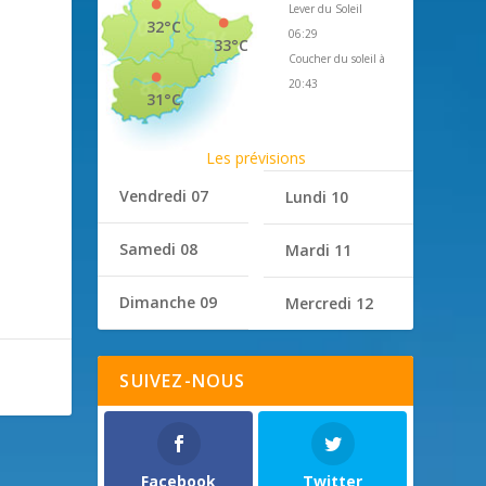
Lever du Soleil
32°C
06:29
33°C
Coucher du soleil à
20:43
31°C
Les prévisions
Vendredi 07
Lundi 10
Samedi 08
Mardi 11
Dimanche 09
Mercredi 12
SUIVEZ-NOUS
Facebook
Twitter