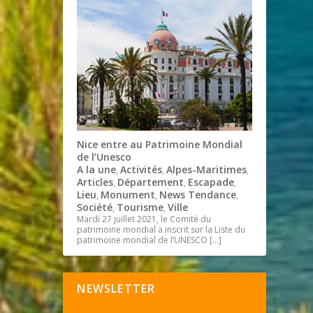
Nice entre au Patrimoine Mondial
de l’Unesco
A la une
Activités
Alpes-Maritimes
,
,
,
Articles
Département
Escapade
,
,
,
Lieu
Monument
News Tendance
,
,
,
Société
Tourisme
Ville
,
,
Mardi 27 juillet 2021, le Comité du
patrimoine mondial a inscrit sur la Liste du
patrimoine mondial de l’UNESCO
[…]
NEWSLETTER