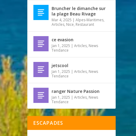
Bruncher le dimanche sur
la plage Beau Rivage
Mar 4, 2025
|
Alpes-Maritimes
,
Articles
,
Nice
,
Restaurant
ce evasion
Jan 1, 2025
|
Articles
,
News
Tendance
jetscool
Jan 1, 2025
|
Articles
,
News
Tendance
ranger Nature Passion
Jan 1, 2025
|
Articles
,
News
Tendance
ESCAPADES