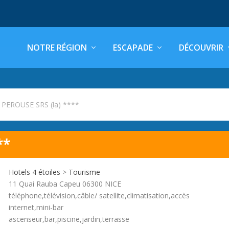
NOTRE RÉGION
ESCAPADE
DÉCOUVRIR
 PEROUSE SRS (la) ****
**
Hotels 4 étoiles
>
Tourisme
11 Quai Rauba Capeu 06300 NICE
téléphone,télévision,câble/ satellite,climatisation,accès
internet,mini-bar
ascenseur,bar,piscine,jardin,terrasse