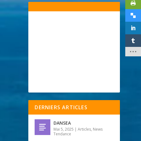
DERNIERS ARTICLES
DANSEA
Mai 5, 2025
|
Articles
,
News
Tendance