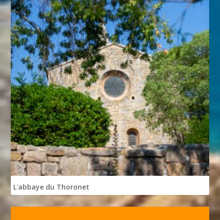
L'abbaye du Thoronet