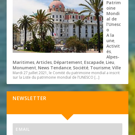
Patrim
oine
Mondi
al de
l’Unesc
o
A la
une
,
Activit
és
,
Alpes-
Maritimes
Articles
Département
Escapade
Lieu
,
,
,
,
,
Monument
News Tendance
Société
Tourisme
Ville
,
,
,
,
Mardi 27 juillet 2021, le Comité du patrimoine mondial a inscrit
sur la Liste du patrimoine mondial de l’UNESCO
[…]
NEWSLETTER