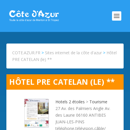
COTE.AZUR.FR
>
Sites internet de la côte d'azur
>
Hôtel
PRE CATELAN (le) **
HÔTEL PRE CATELAN (LE) **
Hotels 2 étoiles
>
Tourisme
27 Av. des Palmiers Angle Av.
des Laurie 06160 ANTIBES
JUAN-LES-PINS
téléphone,télévision,câble/