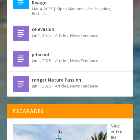
Rivage
Mar 4, 2025
|
Alpes-Maritimes
,
Articles
,
Nice
,
Restaurant
ce evasion
Jan 1, 2025
|
Articles
,
News Tendance
jetscool
Jan 1, 2025
|
Articles
,
News Tendance
ranger Nature Passion
Jan 1, 2025
|
Articles
,
News Tendance
ESCAPADES
Nice
entre
au