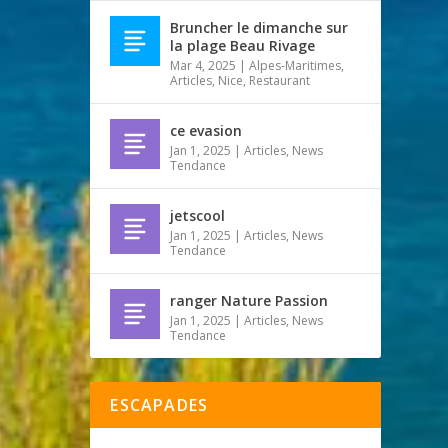
Bruncher le dimanche sur
la plage Beau Rivage
Mar 4, 2025
|
Alpes-Maritimes
,
Articles
,
Nice
,
Restaurant
ce evasion
Jan 1, 2025
|
Articles
,
News
Tendance
jetscool
Jan 1, 2025
|
Articles
,
News
Tendance
ranger Nature Passion
Jan 1, 2025
|
Articles
,
News
Tendance
ESCAPADES