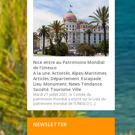
Nice entre au Patrimoine Mondial
de l’Unesco
A la une
Activités
Alpes-Maritimes
,
,
,
Articles
Département
Escapade
,
,
,
Lieu
Monument
News Tendance
,
,
,
Société
Tourisme
Ville
,
,
Mardi 27 juillet 2021, le Comité du
patrimoine mondial a inscrit sur la Liste du
patrimoine mondial de l’UNESCO
[…]
NEWSLETTER