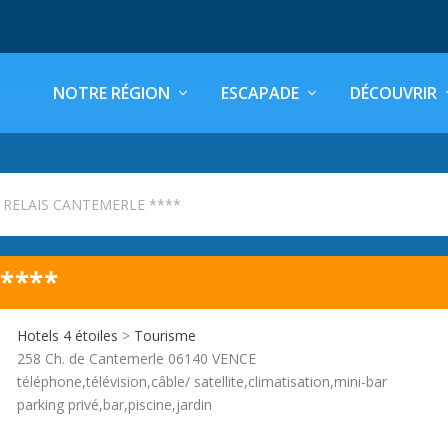
NOTRE RÉGION
ESCAPADE
DÉCOUVRIR
l RELAIS CANTEMERLE ****
****
Hotels 4 étoiles
>
Tourisme
258 Ch. de Cantemerle 06140 VENCE
téléphone,télévision,câble/ satellite,climatisation,mini-bar
parking privé,bar,piscine,jardin