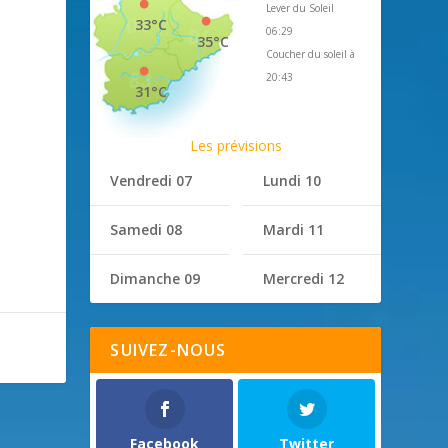
Lever du Soleil
33°C
06:29
35°C
Coucher du soleil à
20:43
31°C
Les prévisions
Vendredi 07
Lundi 10
Samedi 08
Mardi 11
Dimanche 09
Mercredi 12
SUIVEZ-NOUS
Facebook
Twitter