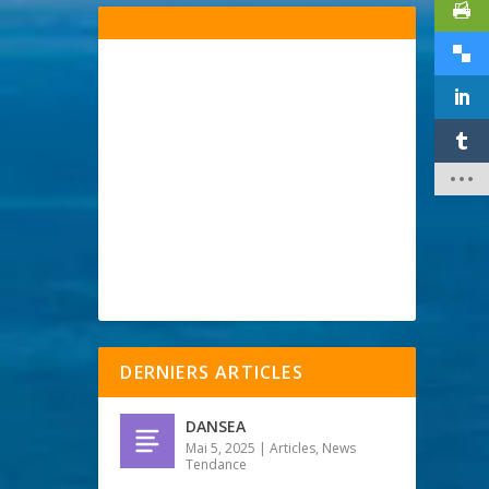
DERNIERS ARTICLES
DANSEA
Mai 5, 2025
|
Articles
,
News
Tendance