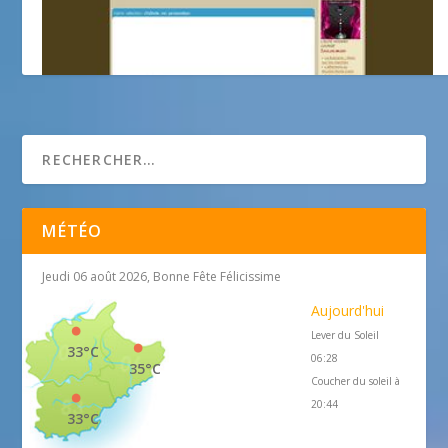
Cuisine Française
MÉTÉO
Jeudi 06 août 2026, Bonne Fête Félicissime
Aujourd'hui
Lever du Soleil
33°C
06:28
35°C
Coucher du soleil à
20:44
33°C