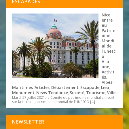
ESCAPADES
Nice
entre
au
Patrim
oine
Mondi
al de
l’Unesc
o
A la
une
,
Activit
és
,
Alpes-
Maritimes
Articles
Département
Escapade
Lieu
,
,
,
,
,
Monument
News Tendance
Société
Tourisme
Ville
,
,
,
,
Mardi 27 juillet 2021, le Comité du patrimoine mondial a inscrit
sur la Liste du patrimoine mondial de l’UNESCO
[…]
NEWSLETTER