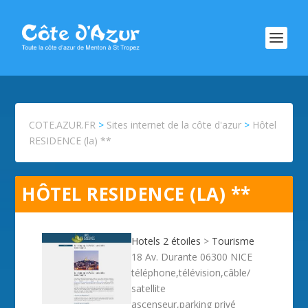
COTE.AZUR.FR
>
Sites internet de la côte d'azur
>
Hôtel
RESIDENCE (la) **
HÔTEL RESIDENCE (LA) **
Hotels 2 étoiles
>
Tourisme
18 Av. Durante 06300 NICE
téléphone,télévision,câble/
satellite
ascenseur,parking privé