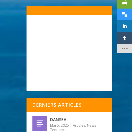
DERNIERS ARTICLES
DANSEA
Mai 5, 2025
|
Articles
,
News
Tendance