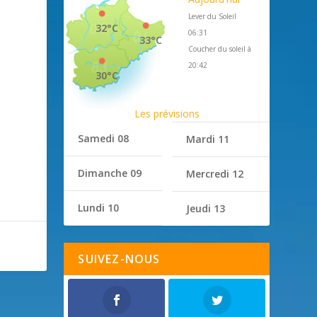
Lever du Soleil
32°C
06:31
33°C
Coucher du soleil à
20:42
30°C
Les prévisions
Samedi 08
Mardi 11
Dimanche 09
Mercredi 12
Lundi 10
Jeudi 13
SUIVEZ-NOUS