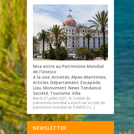
Nice entre au Patrimoine Mondial
de l’Unesco
A la une
Activités
Alpes-Maritimes
,
,
,
Articles
Département
Escapade
,
,
,
Lieu
Monument
News Tendance
,
,
,
Société
Tourisme
Ville
,
,
Mardi 27 juillet 2021, le Comité du
patrimoine mondial a inscrit sur la Liste du
patrimoine mondial de l’UNESCO
[…]
NEWSLETTER