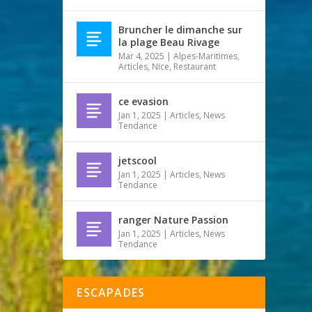
Bruncher le dimanche sur
la plage Beau Rivage
Mar 4, 2025
|
Alpes-Maritimes
,
Articles
,
Nice
,
Restaurant
ce evasion
Jan 1, 2025
|
Articles
,
News
Tendance
jetscool
Jan 1, 2025
|
Articles
,
News
Tendance
ranger Nature Passion
Jan 1, 2025
|
Articles
,
News
Tendance
ESCAPADES