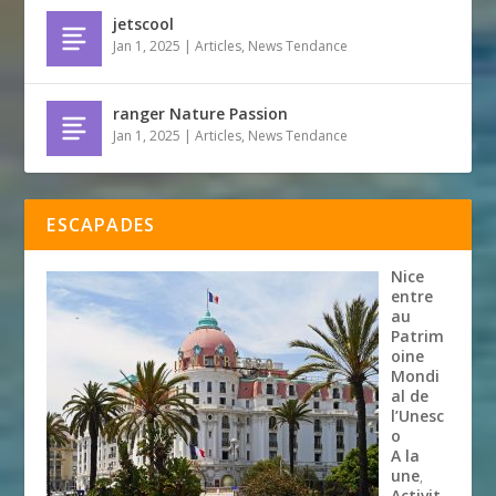
jetscool
Jan 1, 2025
|
Articles
,
News Tendance
ranger Nature Passion
Jan 1, 2025
|
Articles
,
News Tendance
ESCAPADES
Nice
entre
au
Patrim
oine
Mondi
al de
l’Unesc
o
A la
une
,
Activit