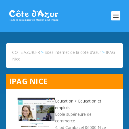
COTE.AZUR.FR
>
Sites internet de la côte d'azur
>
IPAG
Nice
IPAG NICE
Education
>
Education et
emplois
École supérieure de
commerce
4, bd Carabacel 06000 Nice –