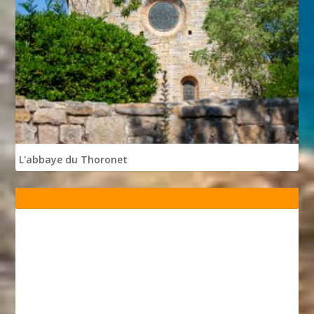
L'abbaye du Thoronet