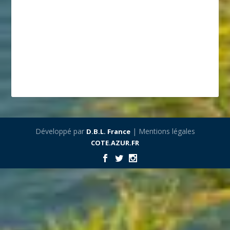
Développé par
| Mentions légales
D.B.L. France
COTE.AZUR.FR