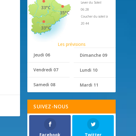
Lever du Soleil
33°C
06:28
35°C
Coucher du soleil à
20:44
33°C
Les prévisions
Jeudi 06
Dimanche 09
Vendredi 07
Lundi 10
Samedi 08
Mardi 11
SUIVEZ-NOUS
Facebook
Twitter