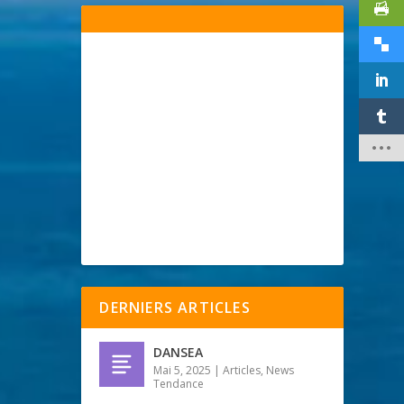
DERNIERS ARTICLES
DANSEA
Mai 5, 2025
|
Articles
,
News
Tendance