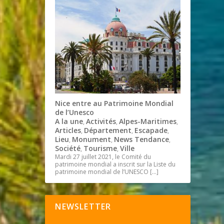
Nice entre au Patrimoine Mondial
de l’Unesco
A la une
Activités
Alpes-Maritimes
,
,
,
Articles
Département
Escapade
,
,
,
Lieu
Monument
News Tendance
,
,
,
Société
Tourisme
Ville
,
,
Mardi 27 juillet 2021, le Comité du
patrimoine mondial a inscrit sur la Liste du
patrimoine mondial de l’UNESCO
[…]
NEWSLETTER