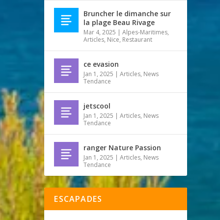
Bruncher le dimanche sur
la plage Beau Rivage
Mar 4, 2025
|
Alpes-Maritimes
,
Articles
,
Nice
,
Restaurant
ce evasion
Jan 1, 2025
|
Articles
,
News
Tendance
jetscool
Jan 1, 2025
|
Articles
,
News
Tendance
ranger Nature Passion
Jan 1, 2025
|
Articles
,
News
Tendance
ESCAPADES