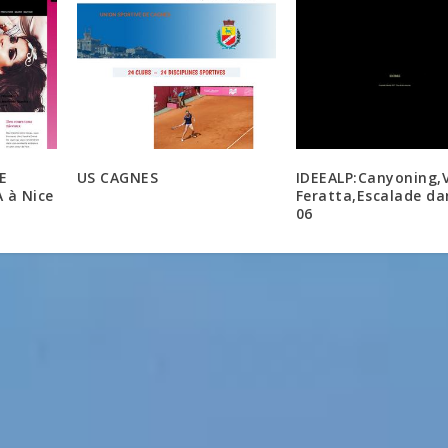
E
US CAGNES
IDEEALP:Canyoning,
 à Nice
Feratta,Escalade da
06