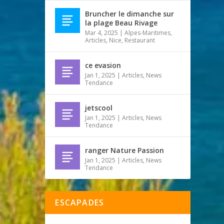
Bruncher le dimanche sur
la plage Beau Rivage
Mar 4, 2025
|
Alpes-Maritimes
,
Articles
,
Nice
,
Restaurant
ce evasion
Jan 1, 2025
|
Articles
,
News
Tendance
jetscool
Jan 1, 2025
|
Articles
,
News
Tendance
ranger Nature Passion
Jan 1, 2025
|
Articles
,
News
Tendance
ESCAPADES