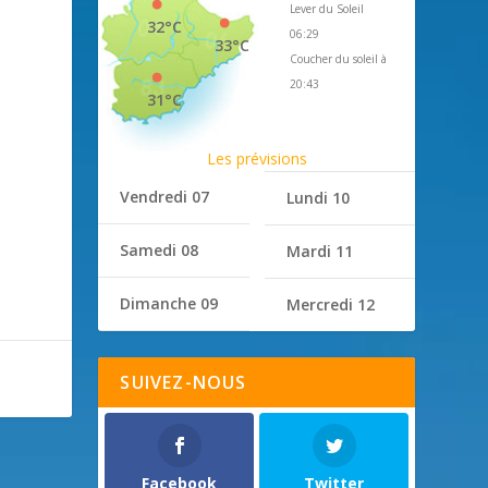
Lever du Soleil
32°C
06:29
33°C
Coucher du soleil à
20:43
31°C
Les prévisions
Vendredi 07
Lundi 10
Samedi 08
Mardi 11
Dimanche 09
Mercredi 12
SUIVEZ-NOUS
Facebook
Twitter