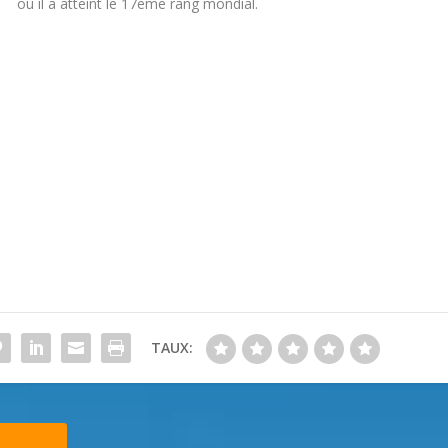
où il a atteint le 17eme rang mondial.
TAUX: