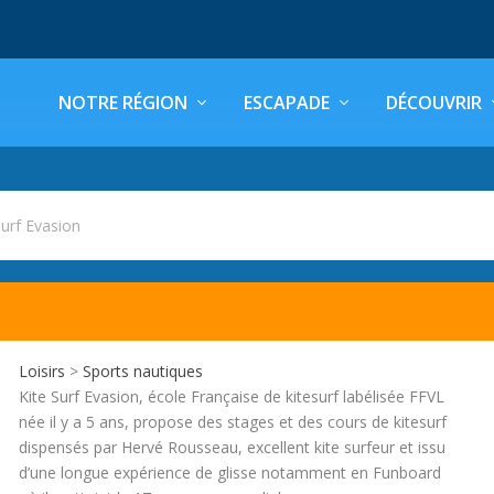
NOTRE RÉGION
ESCAPADE
DÉCOUVRIR
Surf Evasion
Loisirs
>
Sports nautiques
Kite Surf Evasion, école Française de kitesurf labélisée FFVL
née il y a 5 ans, propose des stages et des cours de kitesurf
dispensés par Hervé Rousseau, excellent kite surfeur et issu
d’une longue expérience de glisse notamment en Funboard