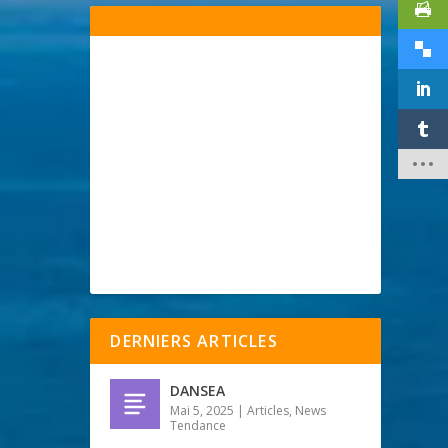
DERNIERS ARTICLES
DANSEA
Mai 5, 2025
|
Articles
,
News
Tendance