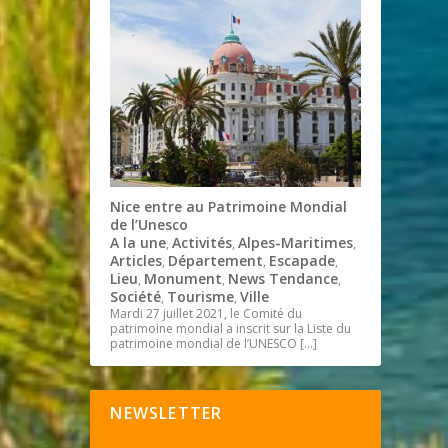
Nice entre au Patrimoine Mondial
de l’Unesco
A la une
Activités
Alpes-Maritimes
,
,
,
Articles
Département
Escapade
,
,
,
Lieu
Monument
News Tendance
,
,
,
Société
Tourisme
Ville
,
,
Mardi 27 juillet 2021, le Comité du
patrimoine mondial a inscrit sur la Liste du
patrimoine mondial de l’UNESCO
[…]
NEWSLETTER