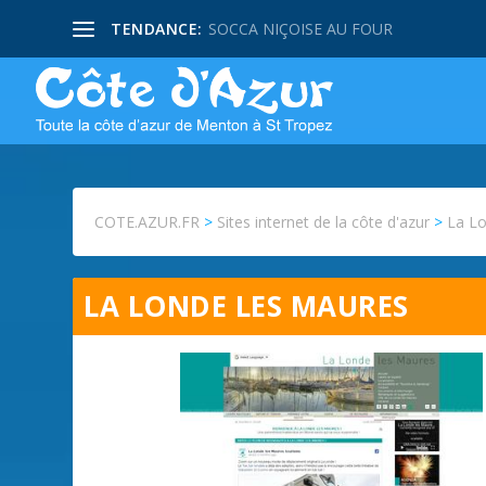
TENDANCE:
SOCCA NIÇOISE AU FOUR
COTE.AZUR.FR
>
Sites internet de la côte d'azur
>
La L
LA LONDE LES MAURES