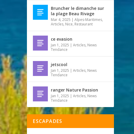
Bruncher le dimanche sur
la plage Beau Rivage
Mar 4, 2025
|
Alpes-Maritimes
,
Articles
,
Nice
,
Restaurant
ce evasion
Jan 1, 2025
|
Articles
,
News
Tendance
jetscool
Jan 1, 2025
|
Articles
,
News
Tendance
ranger Nature Passion
Jan 1, 2025
|
Articles
,
News
Tendance
ESCAPADES