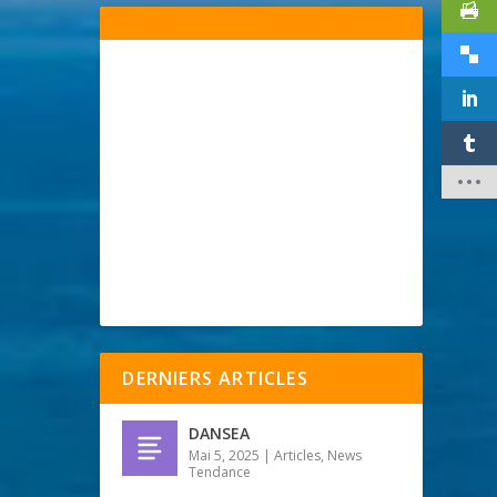
DERNIERS ARTICLES
DANSEA
Mai 5, 2025
|
Articles
,
News
Tendance