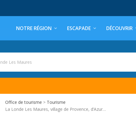
NOTRE RÉGION
ESCAPADE
DÉCOUVRIR
onde Les Maures
Office de tourisme
>
Tourisme
La Londe Les Maures, village de Provence, d’Azur…