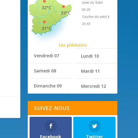
Lever du Soleil
32°C
06:29
33°C
Coucher du soleil à
20:43
31°C
Les prévisions
Vendredi 07
Lundi 10
Samedi 08
Mardi 11
Dimanche 09
Mercredi 12
SUIVEZ-NOUS
Facebook
Twitter