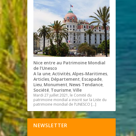
Nice entre au Patrimoine Mondial
de l’Unesco
A la une
Activités
Alpes-Maritimes
,
,
,
Articles
Département
Escapade
,
,
,
Lieu
Monument
News Tendance
,
,
,
Société
Tourisme
Ville
,
,
Mardi 27 juillet 2021, le Comité du
patrimoine mondial a inscrit sur la Liste du
patrimoine mondial de l’UNESCO
[…]
NEWSLETTER