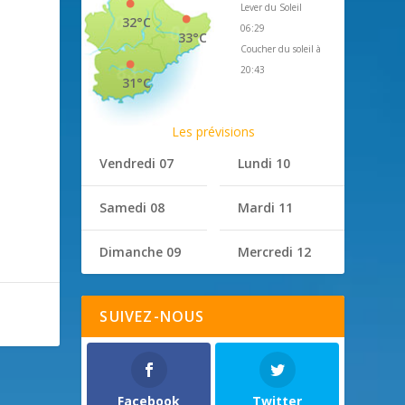
Lever du Soleil
32°C
06:29
33°C
Coucher du soleil à
20:43
31°C
Les prévisions
Vendredi 07
Lundi 10
Samedi 08
Mardi 11
Dimanche 09
Mercredi 12
SUIVEZ-NOUS
Facebook
Twitter