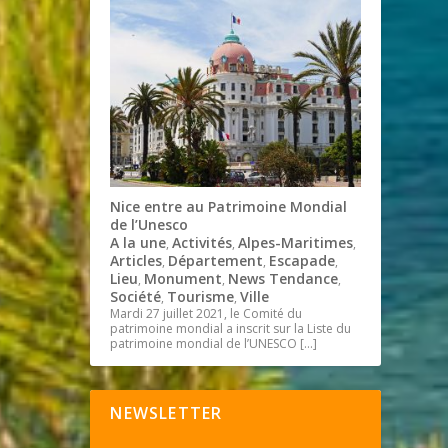
Nice entre au Patrimoine Mondial
de l’Unesco
A la une
Activités
Alpes-Maritimes
,
,
,
Articles
Département
Escapade
,
,
,
Lieu
Monument
News Tendance
,
,
,
Société
Tourisme
Ville
,
,
Mardi 27 juillet 2021, le Comité du
patrimoine mondial a inscrit sur la Liste du
patrimoine mondial de l’UNESCO
[…]
NEWSLETTER