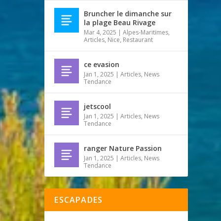
Bruncher le dimanche sur
la plage Beau Rivage
Mar 4, 2025
|
Alpes-Maritimes
,
Articles
,
Nice
,
Restaurant
ce evasion
Jan 1, 2025
|
Articles
,
News
Tendance
jetscool
Jan 1, 2025
|
Articles
,
News
Tendance
ranger Nature Passion
Jan 1, 2025
|
Articles
,
News
Tendance
ESCAPADES