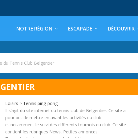
NOTRE RÉGION
ESCAPADE
DÉCOUVRIR
te du Tennis Club Belgentier
LGENTIER
Loisirs
>
Tennis ping-pong
Il s’agit du site internet du tennis club de Belgentier. Ce site a
pour but de mettre en avant les activités du club
et notamment le suivi des differents tournois du club. Ce site
contient les rubriques News, Petites annonces