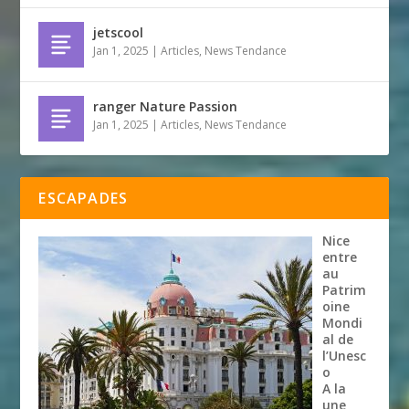
jetscool
Jan 1, 2025
|
Articles
,
News Tendance
ranger Nature Passion
Jan 1, 2025
|
Articles
,
News Tendance
ESCAPADES
Nice
entre
au
Patrim
oine
Mondi
al de
l’Unesc
o
A la
une
,