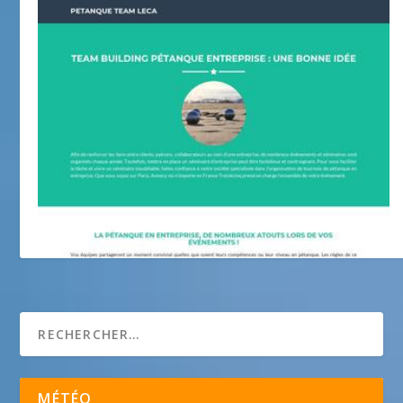
team leca petanque
MÉTÉO