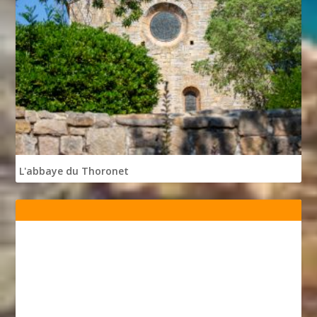
L'abbaye du Thoronet