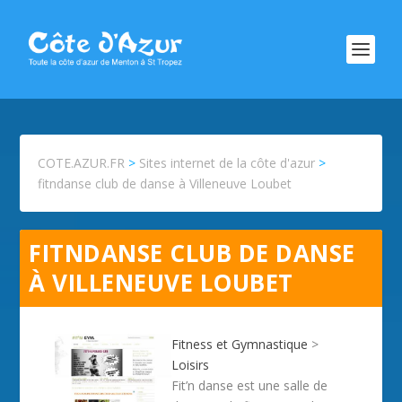
COTE.AZUR.FR
>
Sites internet de la côte d'azur
>
fitndanse club de danse à Villeneuve Loubet
FITNDANSE CLUB DE DANSE
À VILLENEUVE LOUBET
Fitness et Gymnastique
>
Loisirs
Fit’n danse est une salle de