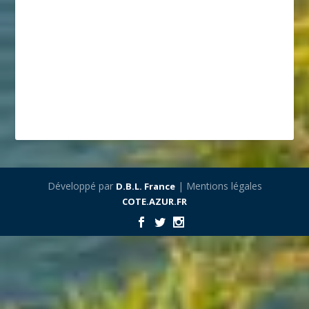
Développé par
| Mentions légales
D.B.L. France
COTE.AZUR.FR